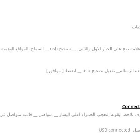
يقات
ر الاول والثاني __ تصحيح usb __ السماح بالمواقع الوهمية
سوف تلاحظ ايقونة التعجب الحمراء اعلى اليسار __ متواصل __ قائمة متواصل في
USB c