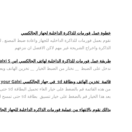
خطوة عمل فورمات للذاكرة الداخلية لجهاز الجالكسي
نقوم بعمل فورمات للذاكرة الداخليه للجهاز واعادة ضبط المصنع , 
الذاكرة واخراج الشريحة غير مهم لاكن الافضل ان ننزعهم
طريقة عمل فورمات للذاكرة الداخلية لهاتف الجالكسي اس The modus operandi of formate to the phone’s internal memory Galxi S
ندخل على الضبط __ نختار من الضبط الخيار __ تخزين الهاتف وبطاق
قائمة تخزين الهاتف وبطاقة sd في جهاز الجالكسي Phone storage and sd card in your Galxi
من هذه القائمة قم بالضغط على خيار الغاء تحميل البطاقة sd حتى تستطيع ازالة الذاكرة الداخلية بامان
بعد هذا الخيار قم بالضغط على خيار تنسيق بطاقة sd حتى تمسح الذاكره الداخلية
بذالك نقوم بالانتهاء من عملية فورمات الذاكره الداخلية للجهاز ا