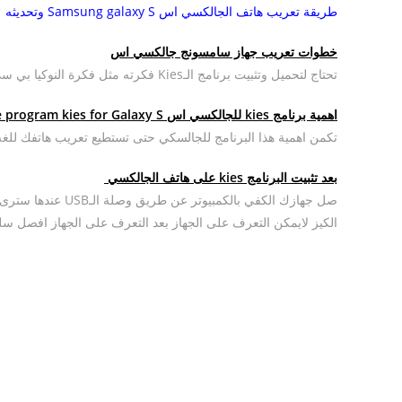
طريقة تعريب هاتف الجالكسي اس Samsung galaxy S وتحديثه
خطوات تعريب جهاز سامسونج جالكسي اس
تحتاج لتحميل وتثبيت برنامج الـKies فكرته مثل فكرة النوكيا بي سي و الايتونز الخاص بالايفون
اهمية برنامج kies للجالكسي اس The importance of the program kies for Galaxy S
تكمن اهمية هذا البرنامج للجالسكي حتى تستطيع تعريب هاتفك للغه 
بعد تثبيت البرنامج kies على هاتف الجالكسي
صل جهازك الكفي بالك
الكيز لايمكن التعرف على الجهاز بعد التعرف على الجهاز افصل سلك الـUSB عن الجالاكسي وبهذه نكون انتهينا من الخطو