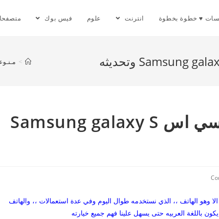
سات ♥ خطوة بخطوة
انترنت
علوم
فيس بوك
متصفحا
>
مـنـوع
طريقة تعريب هاتف الجالكسي اس Samsung galaxy S
الا وهو الهاتف ،، الذي نستخدمه طوال اليوم وفي عدة استعمالات ،، والهاتف
يكون باللغة العربيه حتى يسهل علينا فهم جميع خيارته