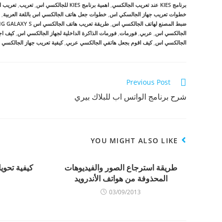
ا
ا
ا
برنامج KIES عند تعريب الجالكسي
,
اهمية برنامج KIES للجالكسي اس
,
تعريب
,
تعريب 
ر
ر
ر
ك
ك
ك
خطوات تعريب جهاز الجالسكي اس
,
خطوات جعل هاتف الجالكسي اس باللغة العربية
,
ة
ة
ة
ضبط المصنع لهاتف الجالكسي اس
,
طريقة تعريب هاتف الجالكسي اس SAMSUNG GALAXY S وتحديثه
ع
ع
ع
ل
ل
ل
الجالكسي اس
,
عربي
,
فورمات
,
فورمات الذاكرة الداخلية لجهاز الجالكسي اس
,
كيف اج
ى
ى
ى
W
ف
ت
الجالكسي اس
,
كيف اقوم بجعل هاتفي الجالكسي عربي
,
كيفية تعريب جهاز الجالكسي
h
ي
و
a
س
ي
t
ب
ت
s
و
ر
A
ك
(
p
(
ف
Continue
Previous Post
p
ف
ت
(
ت
ح
Reading
شرح برنامج الواتس اب للبلاك بيري
ف
ح
ف
ت
ف
ي
ح
ي
ن
ف
ن
ا
ي
ا
ف
ن
ف
ذ
ا
ذ
ة
ف
ة
ج
YOU MIGHT ALSO LIKE
ذ
ج
د
ة
د
ي
ج
ي
د
د
د
ة
طريقة استرجاع الصور والفيديوهات
كيفية تحوي
ي
ة
)
د
)
المحذوفة من هواتف الأندرويد
ة
)
03/09/2013