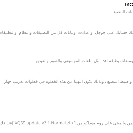
نات المصنع
 ذالك حسابك على جوجل واعدادت وبيانات كل من التطبيقات والنظام والتطبيقات
سيقى والصور والفيديو
ف و ضبط المصنع , وبذلك نكون انتهينا من هذه الخطوة في خطوات تعريب جهاز
هذه الخطوة هي الاهم ،، نقوم بتحمل الروم الأخير الخاص بعبدالرحمن والمبني على روم موداكو من [ XQ55 update v3.1 Normal.zip ]عند 