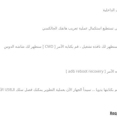
من لوحة مفاتيح الكمبيوتر قم بالضغط على الزر [ الويندوز + R ] ، ستظهر لك نافذة تشغيل ، قم بكتابة الأمر [ CMD ] ستظهر لك شاشة الدوس
ها يدويا ،، سيبدأ الجهاز الآن بعملية التطوير يمكنك فصل سلك الـUSB الآن