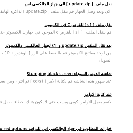
نقل ملف [ update.zip ] الى جهاز الجالكسي اس
الان وبعد وصل الجهاز قم بنقل ملف [ update.zip ] لذاكرة الهاتف الداخلية
نقل ملف [ s1 ] للقرص C في الكمبيوتر
قم بنقل الملف [ s1 ] للقرص c الموجود في جهازك الكمبيوتر حتى تستطيع استكمال عملية تعريب هاتفك الجالكسي
بعد نقل الملفين update.zip و s1 لجهاز الجالكسي والكمبيوتر
السوداء
شاشة الدوس السوداء Stomping black screen
عند ضهور هذه الشاشه قم بكتابة الأمر [ cd\s1 ] ثم انتر ، ومن بعده الأمر [ adb reboot recovery ]
عند كتابة الاوامر
لاتقم بعمل للاوامر كوبي وبست حتى لا يكون هناك اخطاء ،، بل قم بكتابت
خيارات المطلوب في جهاز الجالكسي اس للترقيه Required options