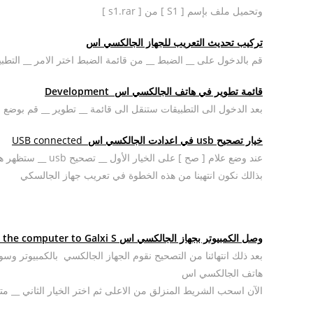
وتحميل ملف بإسم [ S1 ] من [ s1.rar ]
تركيب تحديث التعريب للجهاز الجالكسي اس
قم بالدخول على __ الضبط __ من قائمة الضبط اختر الامر __ التطب
قائمة تطوير في هاتف الجالكسي اس Development
بعد الدخول الى التطبيقات ستنقل الى قائمة __ تطوير __ قم بوضع علامة صح على الخيا
خيار تصحيح usb في اعدادت الجالكسي اس
USB connected
عند وضع علام [ صح ] على الخيار الأول __ تصحيح usb __ ستظهر هذه الرسالة__ تفعيل تصحيح usb __ اضغط [ موافق ]
بذالك نكون انتهينا من هذه الخطوة في تعريب جهاز الجالسكي
وصل الكمبيوتر بجهاز الجالكسي اس Connect the computer to Galxi S
بعد ذلك انتهائنا من التصحيح نقوم الجهاز الجالكسي بالكمبيوتر و
هاتف الجالكسي اس
الآن اسحب الشريط المنزلق من الاعلى ثم اختر الخيار الثاني __ متصل onnected