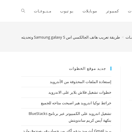
ت
كمبيوتر
موبايلات
يو تيوب
مـنـوعـات
ـات
>
طريقة تعريب هاتف الجالكسي اس Samsung galaxy S وتحديثه
جديد موقع الخظوات
إستعادة الملفات المحذوفة من الأندرويد
خطوات تشغيل فلاش بلاير على الاندرويد
خرائط نوكيا اندرويد هير اصبحت متاحه للجميع
تشغيل اندرويد على الكمبيوتر عبر برنامج BlueStacks
بنكهة آيس كريم ساندويتش
بريد Gmail أندرويد يدعم أكثر من حساب في صندوق وارد