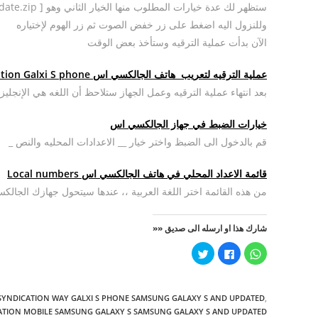
ستظهر لك عدة خيارات المطلوب منها الخيار الثاني وهو [ aplay SD Card Update.zip ]
وللنزول اليه اضغط على زر خفض الصوت ثم زر الهوم لإختياره
الآن بدأت عملية الترقيه وستأخذ بعض الوقت
عملية الترقيه لتعريب هاتف الجالكسي اس Upgrade process for the Arabization Galxi S phone
بعد انتهاء عملية الترقيه وعمل الجهاز ستلاحظ أن اللغه هي الإنج
خيارات الضبط في جهاز الجالكسي اس
قم بالدخول الى الضبظ واختر خيار __ الاعدادات المحليه والنص _
قائمة الاعداد المحلي في هاتف الجالكسي اس Local numbers
من هذه القائمة اختر اللغة العربية ،، عندها سيتحول جهازك الجالكس
شارك هذا او ارسله الى صديق ««
ا
ا
ا
ن
ن
ض
ق
ق
غ
ر
ر
ط
ل
ل
ل
ل
ل
ل
SYNDICATION WAY GALXI S PHONE SAMSUNG GALAXY S AND UPDATED
,
م
م
م
ش
ش
ش
ATION MOBILE SAMSUNG GALAXY S SAMSUNG GALAXY S AND UPDATED