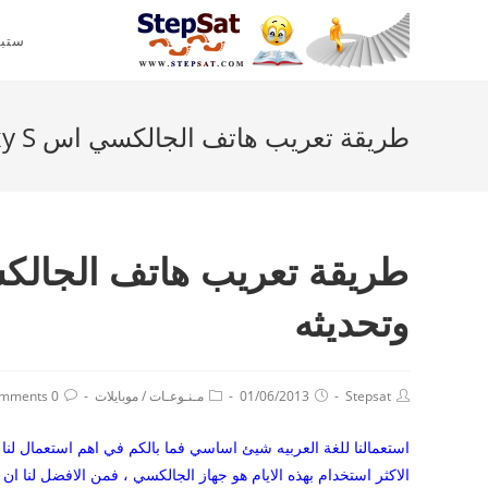
ستب
طريقة تعريب هاتف الجالكسي اس Samsung galaxy S وتحديثه
وتحديثه
Stepsat
01/06/2013
مـنـوعـات
/
موبايلات
0 Comments
استعمالنا للغة العربيه شيئ اساسي فما بالكم في اهم استعمال لنا 
الاكثر استخدام بهذه الايام هو جهاز الجالكسي ، فمن الافضل لنا ان 