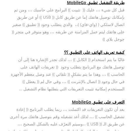
طريقة التشغيل تطبيق MobileGo
قبل كل شيء ،،، عليك (( تثبيت )) البرامج على حاسبك ،،، ومن ثم
بإمكانك توصيل هاتفك إما عن طريق كابل (( USB )) أو عن طريق
اتصال لاسلكي ( (واي-فاي) )،، والذي يتطلب وجود (( تطبيق )) صغير
على هاتفك ليتم عمل المزامنة عن طريقه ،،، وهو متوفر في متجر ((
جوجل بلاي ))
كيفية تعريف الهاتف على التطبيق ؟؟
غالبًا ما يتم استخدام (( الكابل )) ،،، لذلك تجدر الإشارة هنا إلى أن
توصيل هاتفك مع البرنامج يتطلب وجود (( تعريفات الهاتف على
الحاسب )) ،،، وهذا ما يتم بشكلٍ (( تلقائي )) عند وصل معظم الأجهزة
في حال وجود (( اتصال بالإنترنت )) ،،، وفي حال لم (( يعطل ))
المستخدم إمكانية تثبيت التعريفات التي يتطلبها نظام التشغيل …
التعرف على تطبيق MobileGo
بعد أن تكون التعريفات قد اكتملت ،،، ربما يطلب البرنامج (( إعادة
تشغيل الحاسب )) ،،، لذلك أعد تشغيله وقم بتوصيل هاتفك مرة أخرى
عن طريق الـ (( USB )) ،،وسيتم التعرّف عليه بالشكل الصحيح ،،،