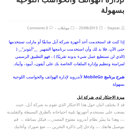
بسهولة
Stepsat
25/08/2013
موبايلات
0 Comments
إذا كنت قد استخدمت أحد أجهزة شركة آبل سابقًا أو مازلت تستخدمها
حتى الآن، فلا بد لك وأن استخدمت برنامجها الشهير __“آيتونز”__ (
(الذي لن تستطيع عمل شيء بدونه تقريبًا) ) ، فهو التطبيق الرسمي
لمزامنة وتنظيم وإدارة الملفات الخاصة بك على آيفون، آيبود، وآيباد.
شرح برنامج MobileGo
لأندرويد لإدارة الهواتف والحواسب اللوحية
بسهولة
ميزة الاحتكار لدى شركة ابل
قد لا يختلف اثنان حول هذا الاحتكار الذي تقوم به شركة آبل، حيث
يصعب على مستخدم أجهزتها تلبية احتياجاته بالطرق البسيطة والتقليدية
،،، وهذا ما يميّز نظام أندرويد مفتوح المصدر،،، فبكل بساطة ،، قم
بتوصيل هاتفك ،،، وادخل إلى ذاكرة التخزين ،،، ضع صورك وأغانيك