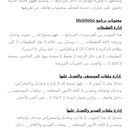
وستظهر (( صورة الهاتف )) داخل البرنامج ،،، وسيتم ظهور قائمة جانبية
تحتوي على خيارات عديدة للتحكم بمحتويات هاتفك عن طريقها.
محتويات برنامج MobileGo
إدارة التطبيقات
هذا التبويب من أهم ميزات البرنامج ،،، فهو يسمح لك __ بتثبيت وحذف
وترقية كافة التطبيقات __ ،،، ويمكن من خلاله (( نقل التطبيقات )) إلى
بطاقة الذاكرة (( SD Card )) وبالعكس ،،، كما يمكن (( استيراد
التطبيقات )) في حال الرغبة (( بحفظ )) نسخة منها على الحاسب بصيغة
(( apk )) ،،، والعديد من الخيرات المريحة.
إدارة ملفات الموسيقى والتعديل عليها
تمامًا مثل (( آيتونز )) ،،، فهو يسمح لك (( بإدارة وتعديل واستعراض
وحذف وإضافة وتصدير )) كافة الأمور المتعلقة __ بملفات الموسيقى __
داخل هاتفك ،،، والتي تحمل امتداد (( mp3 )) … في أغلب الأحيان
إدارة ملفات الفيديو والتعديل عليها
يسمح لك هذا التبويب (( بإدارة وتعديل واستعراض وحذف وإضافة
وتصدير )) كافة الأمور المتعلقة __ بملفات الفيديو والأفلام __ داخل