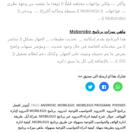
وأكثر ،،، ولكن بواجهات مختلفة قليلًا (( (وهذا ما ينقصه من وجهة نظري
،،، فواجهات (( MobileGo )) بسيطة وجذّابة أكثر))) ،،، ويدعى ((
Moborobo )) ،،
ماهي ميزات برنامج Moborobo
هذا البرنامج يقدم إمكانية __ تحديث تطبيقات __ الجهاز بشكلٍ (( مباشر
)) من مخدماته الخاصة في حال وجود تحديث ،، ومؤشر تنبيهات واضح
يعرض ما يتم تحميله وتثبيته على الجهاز، وكذلك دعم لنظام تشغيل ((
iOS )) ،،، بالإضافة إلى كل ما سبق ذكره.
شارك هذا او ارسله الى صديق ««
ا
ا
ا
ن
ن
ض
ق
ق
غ
ر
ر
ط
ل
ل
ل
ل
ل
ل
PHONES
,
MOBILEGO PROGRAM
,
MOBILEGO
,
ANDROID
TAGS:
,
آيتونز
,
افضل
م
م
م
ش
ش
ش
برنامج لأندرويد
,
الاندرويد
,
الحواسيب اللوحية
,
اندرويد
,
برنامج MOBILEGO لأندرويد لإدارة
ا
ا
ا
الهواتف
,
جوال
,
شرح كيفية ادراة الاندرويد عبر برنامج MOBILEGO
,
شركة آبل
,
طريقة
ر
ر
ر
ك
ك
ك
ادارة الهاتف والحواسيب اللوحية بسهولة عن طريق برنامج MOBILEGO
,
كيفية ادارة
ة
ة
ة
الاندرويد بطريقة سهلة
,
كيفية ادراة الحواسيب اللوحية بسهولة
,
ماهي ميزات برنامج
ع
ع
ع
ل
ل
ل