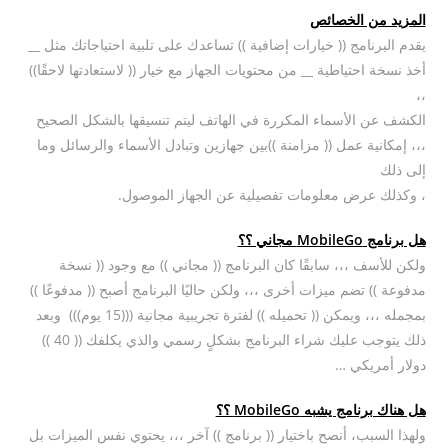
المزيد من الخصائص
يقدم البرنامج (( خيارات إضافية )) تساعدك على تلبية احتياجاتك مثل __
أخذ نسخة احتياطية __ من محتويات الجهاز مع خيار (( لاستعادتها لاحقًا))
،،
الكشف عن الأسماء المكررة في الهاتف ليتم تنسيقها بالشكل الصحيح
،،، إمكانية عمل (( مزامنة ))بين جهازين وتبادل الأسماء والرسائل وما
إلى ذلك
، وكذلك عرض معلومات تفصيلية عن الجهاز الموصول.
هل برنامج MobileGo مجاني ؟؟
ولكن للأسف ،،، سابقًا كان البرنامج (( مجاني )) مع وجود (( نسخة
مدفوعة )) تضم ميزات أخرى ،،، ولكن حاليًا البرنامج أصبح (( مدفوعًا ))
بمجمله ،،، ويمكن (( تحميله )) لفترة تجريبية مجانية (((15 يوم))) وبعد
ذلك يتوجب عليك شراء البرنامج بشكلٍ رسمي والذي يكلفك (( 40 ))
دولار أمريكي …
هل هناك برنامج يشبه MobileGo ؟؟
ولهذا السبب، أنصح باختيار (( برنامج )) آخر ،،، يحتوي نفس الميزات بل