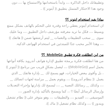
وتطبيقاتك داخل الذاكرة ،،، وابدأ باستخدامها والاستمتاع بها ،،، دون
وجود هذا الاحتكار المتمثل بتطبيق (( آيتونز )) ..
بماذا يفيد استخدام ايتونز ؟؟
ان استخدام آيتونز يعطي راحة وقدرة على التحكم بالهاتف بشكل ممتع
وبسيط ،،، فكل ما تريد معرفته مؤرشف داخل التطبيق ،،، وما عليك
سوى __ سحب التطبيقات والنغمات __ ليتم أرشفتها ضمن (( هاتفك ))
،،، وهذا الأمر محبب جدًا للمبتدئين في استخدام الهواتف الذكية.
من اين انطلقت فكرة تطبيق MobileGo ؟؟
من هنا انطلقت فكرة برمجة تطبيق لإدارة هواتف أندرويد بكافة أنواعها
يحمل اسم ((MobileGo)) ،،، ليعمل بشكلٍ قريب من برنامج (( آيتونز ))
، بل وأقوى ببعض الخيارات، فهو يسمح لك __ بإدارة هاتفك __ الذي
يعمل (( بنظام أندرويد)) ،،، ويقوم بعمل __ مزامنة لجهات اتصالك __
،،، وكذلك __ رسائلك النصية __ ،،، ليسمح لك بإدارتها وإجراء التعديلات
وإرسال الرسائل أيضًا !! ،، كما ويسمح بالتأكيد بإدارة الصور ،،،
الموسيقى ،،، الفيديو ،،، والتطبيقات ،،، وهو متوفر على (( نظام تشغيل
ويندوز )) ،،، وكذلك نظام تشغيل (( ماك )).