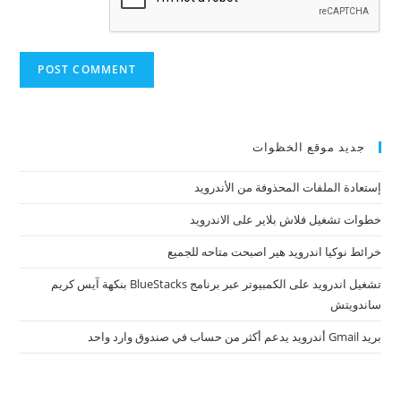
جديد موقع الخظوات
إستعادة الملفات المحذوفة من الأندرويد
خطوات تشغيل فلاش بلاير على الاندرويد
خرائط نوكيا اندرويد هير اصبحت متاحه للجميع
تشغيل اندرويد على الكمبيوتر عبر برنامج BlueStacks بنكهة آيس كريم
ساندويتش
بريد Gmail أندرويد يدعم أكثر من حساب في صندوق وارد واحد