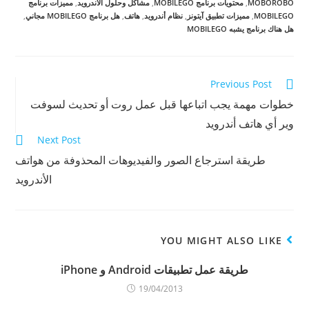
MOBOROBO
,
محتويات برنامج MOBILEGO
,
مشاكل وحلول الاندرويد
,
مميزات برنامج
ى
ى
ى
W
ف
ت
MOBILEGO
,
مميزات تطبيق آيتونز
,
نظام أندرويد
,
هاتف
,
هل برنامج MOBILEGO مجاني
,
h
ي
و
هل هناك برنامج يشبه MOBILEGO
a
س
ي
t
ب
ت
s
و
ر
A
ك
(
p
(
ف
p
ف
ت
(
ت
ح
Continue
Previous Post
ف
ح
ف
ت
ف
ي
Reading
خطوات مهمة يجب اتباعها قبل عمل روت أو تحديث لسوفت
ح
ي
ن
ف
ن
ا
وير أي هاتف أندرويد
ي
ا
ف
ن
ف
ذ
Next Post
ا
ذ
ة
ف
ة
ج
ذ
ج
د
طريقة استرجاع الصور والفيديوهات المحذوفة من هواتف
ة
د
ي
ج
ي
د
الأندرويد
د
د
ة
ي
ة
)
د
)
ة
)
YOU MIGHT ALSO LIKE
طريقة عمل تطبيقات Android و iPhone
19/04/2013