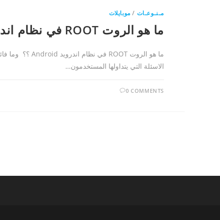
مـنـوعـات
/
موبايلات
ما هو الروت ROOT في نظام اندرويد Android وما فائدته و مميزاته وعيوبه
ما هو الروت ROOT
الاسئلة التي يتداولها المستخدمون…
0 COMMENTS