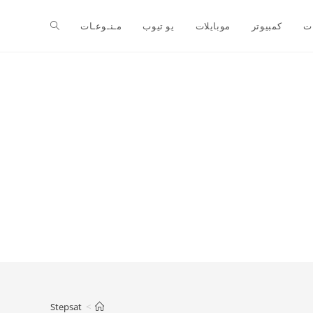
ت
كمبيوتر
موبايلات
يو تيوب
مـنـوعـات
Stepsat
>