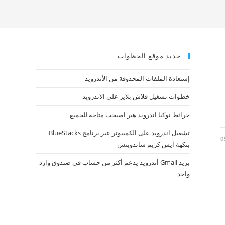
جديد موقع الخظوات
إستعادة الملفات المحذوفة من الأندرويد
خطوات تشغيل فلاش بلاير على الاندرويد
خرائط نوكيا اندرويد هير اصبحت متاحه للجميع
تشغيل اندرويد على الكمبيوتر عبر برنامج BlueStacks
0
بنكهة آيس كريم ساندويتش
بريد Gmail أندرويد يدعم أكثر من حساب في صندوق وارد
واحد