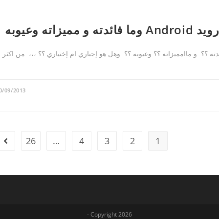
 في نظام اندرويد Android ؟؟ وما فائدته ؟؟ و ماامميزاته ؟؟ وعيوبه ؟؟ وهل هو إجباري ام إختياري ؟؟ ،،، من اكثر
0/09/2013
26
…
4
3
2
1
Copyright 2026 -