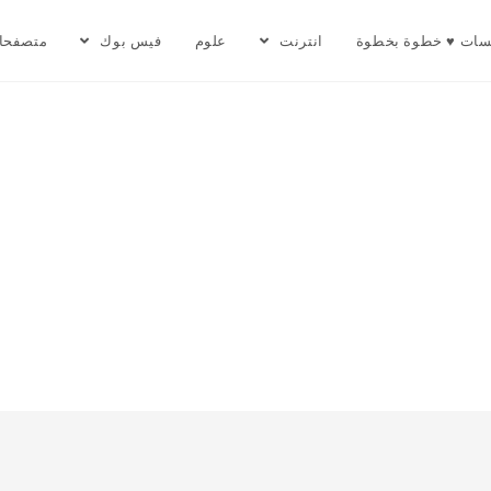
سات ♥ خطوة بخطوة
انترنت
علوم
فيس بوك
متصفحا