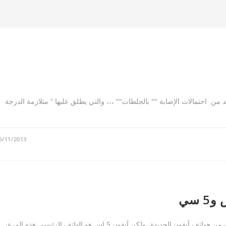
ن احتمالات الإصابة "" بالجلطات"" ،،، ‏والتي يطلق عليها “ متلازمة الدرجة
5/11/2013
هُناك آيفون جديد؟ حسناً، حتى أكون دقيق تماماً، هناك نوعان من هواتف آيفون الجديدة، ولكن آيفون 5 إس هو الهاتف الرئيسي هذه المرة،