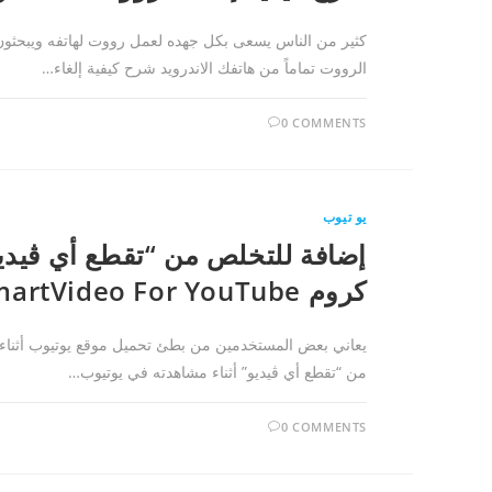
كثير من الناس يسعى بكل جهده لعمل رووت لهاتفه ويبحثون
الرووت تماماً من هاتفك الاندرويد شرح كيفية إلغاء…
0 COMMENTS
يو تيوب
إضافة للتخلص من “تقطع أي ڤيدي
كروم SmartVideo For YouTube
يعاني بعض المستخدمين من بطئ تحميل موقع يوتيوب أثناء تش
من “تقطع أي ڤيديو” أثناء مشاهدته في يوتيوب…
0 COMMENTS