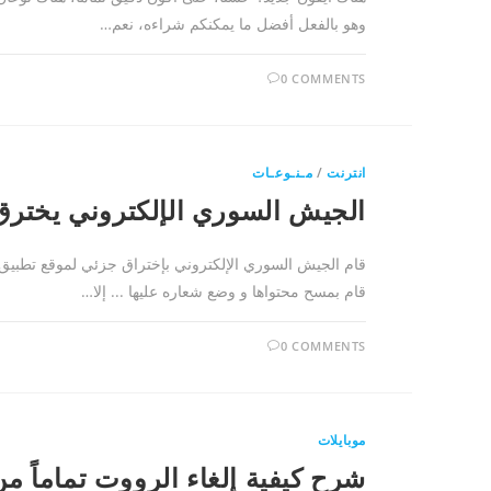
وهو بالفعل أفضل ما يمكنكم شراءه، نعم…
0 COMMENTS
انترنت
/
مـنـوعـات
الجيش السوري الإلكتروني يخترق موق
قام الجيش السوري الإلكتروني بإختراق جزئي لموقع تطبيق 
قام بمسح محتواها و وضع شعاره عليها ... إلا…
0 COMMENTS
موبايلات
شرح كيفية إلغاء الرووت تماماً من