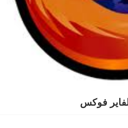
فاير فوكس