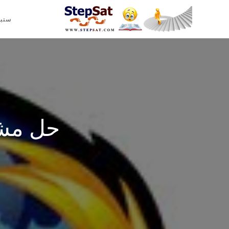
ستب
حل مشك