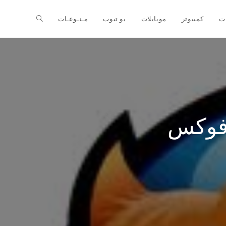
ت
كمبيوتر
موبايلات
يو تيوب
مـنـوعـات
 فوكس