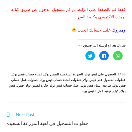
فقط قم بالضغط على الرابط ثم قم بتسجيل الدخول عن طريق كتابة
بريدك الاكتروني وكلمة السر
ومبروك
عليك حسابك الجديد
شارك هذا او ارسله الى صديق ««
ا
ا
ا
ن
ن
ض
ق
ق
غ
ر
ر
ط
ل
ل
ل
ل
ل
ل
TAGS:
الحصول على فيس بوك
,
الصورة الشخصيه للفيس بوك
,
انشاء حساب فيس بوك
,
م
م
م
ش
ش
ش
خطوات الحصول على فيس بوك
,
خطوات انشاء حساب فيس بوك
,
خطوات عمل حساب
ا
ا
ا
فيس بوك
,
طريقة انشاء فيس بوك
,
عمل حساب فيس بوك
,
فكرة الفيس بوك
,
فيس
,
فيس
ر
ر
ر
ك
ك
ك
بوك
,
كيف
,
كيفيه عمل الفيس بوك
ة
ة
ة
ع
ع
ع
ل
ل
ل
ى
ى
ى
W
ف
ت
h
ي
و
Continue
Next Post
a
س
ي
t
ب
ت
s
و
ر
Reading
خطوات التسجيل في لعبة المزرعة السعيده
A
ك
(
p
(
ف