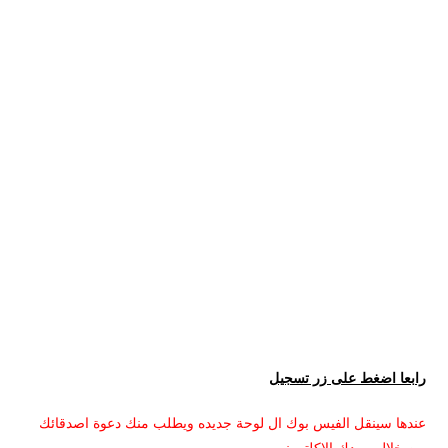
رابعا اضغط على زر تسجيل
عندها سينقل الفيس بوك ال لوحة جديده ويطلب منك دعوة اصدقائك
من خلال بريدك الاكلتروني