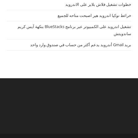
خطوات تشغيل فلاش بلاير على الاندرويد
خرائط نوكيا اندرويد هير اصبحت متاحه للجميع
تشغيل اندرويد على الكمبيوتر عبر برنامج BlueStacks بنكهة آيس كريم
ساندويتش
بريد Gmail أندرويد يدعم أكثر من حساب في صندوق وارد واحد