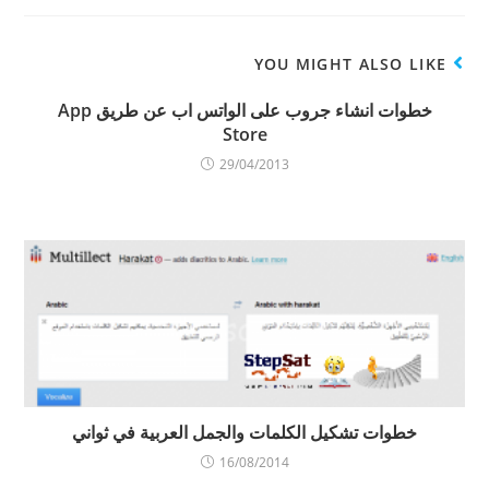
p
ف
ت
(
ت
ح
ف
ح
ف
ت
ف
ي
ح
ي
ن
YOU MIGHT ALSO LIKE
ف
ن
ا
ي
ا
ف
ن
ف
ذ
ا
ذ
ة
خطوات انشاء جروب على الواتس اب عن طريق App
ف
ة
ج
Store
ذ
ج
د
ة
د
ي
ج
ي
د
29/04/2013
د
د
ة
ي
ة
)
د
)
ة
)
خطوات تشكيل الكلمات والجمل العربية في ثواني
16/08/2014