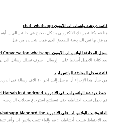
قائمة دردشة واتساب اب للايفون
whatsapp
chat
هنا قم بكتابة بريدك الالكتروني بشكل صحيح في خانة _ الى _ أه
مرفق بها نص الدردشة للصديق الذى قمت بتحديده من قبل
سجل المحادثة للواتس اب للايفون
Record Conversation
whatsapp
بعد كتابة الايميل أضغط على _ إرسال _ سوف تصلك رسائل الى ب
فائدة سجل المحادثة للواتس اب
من شأن هذا الإجراء أن يرسل إليك آخر ١٠ آلاف رسالة في الدردشة التي حددتها
حفظ دردشة الواتس اب فى الاندرويد Remember chat and Hatsab in Alandroed
قم بعمل نسخه احتياطيه حتى تسطتيع استرجاع سجلات الدردشه
الغاء وتثبيت الواتس اب على الاندوريد Canceling install whatsapp Alandord the
بعد الاحتفاظ بنسخه أحتياطيه ؛؛ قم بإلغاء تثبيت واتس اب وأعد ت