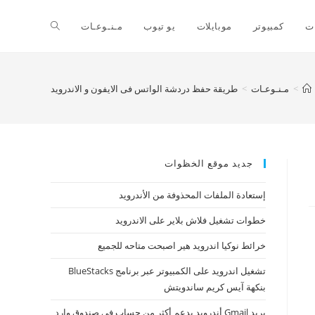
ت
كمبيوتر
موبايلات
يو تيوب
مـنـوعـات
>
مـنـوعـات
>
طريقة حفظ دردشة الواتس فى الايفون و الاندرويد
جديد موقع الخظوات
إستعادة الملفات المحذوفة من الأندرويد
خطوات تشغيل فلاش بلاير على الاندرويد
خرائط نوكيا اندرويد هير اصبحت متاحه للجميع
تشغيل اندرويد على الكمبيوتر عبر برنامج BlueStacks
بنكهة آيس كريم ساندويتش
بريد Gmail أندرويد يدعم أكثر من حساب في صندوق وارد