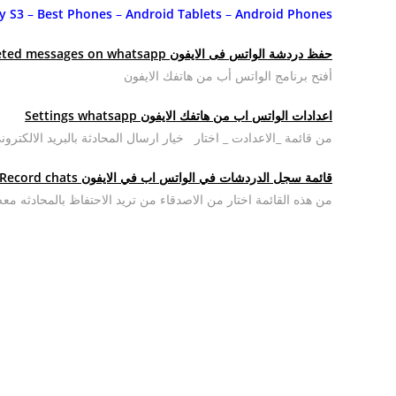
Android Phones
‏ –
Android Tablets
‏ –
Best Phones
‏ –
y S3
حفظ دردشة الواتس فى الايفون recover deleted messages on whatsapp
أفتح برنامج الواتس أب من هاتفك الايفون
اعدادات الواتس اب من هاتفك الايفون Settings
whatsapp
من قائمة _الاعدادت _ اختار خيار ارسال المحادثة بالبريد الالكترون
قائمة سجل الدردشات في الواتس اب في الايفون Record chats
من هذه القائمة اختار من الاصدقاء من تريد الاحتفاظ بالمحادثه مع