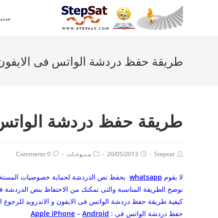
ستب
طريقة حفظ دردشة الواتس فى الايفون و
طريقة حفظ دردشة الواتس ف
Stepsat
20/05/2013
مـنـوعـات
0 Comments
لا يقوم
whatsapp
بحفظ نص الدردشة لحماية خصوصيات المستخدم
نوضح الطريقة المناسبة والتى تمكنك من الاحتفاظ بنص الدردشة فى whatsapp مع أختلاف نظام التشغيل أبل أو الاند
كيفية طريقة حفظ دردشة الواتس فى الايفون و الاندرويد للرجوع
حفظ دردشة الواتس فى :
Android
–
Apple iPhone