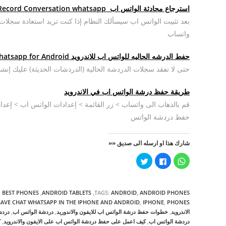
استرجاع محادثة الواتس اب
whatsapp
Record Conversation
بعد تثبيت الواتس اب سيسألك النظام إذا كنت تريد استعادة سجل
واتساب
حفط الدرشه الحاليه للواتس اب للاندرويد Save the current chat, whatsapp for Android
حتى لا تفقد سجلات الدردشة الحالية (الدردشات الحديثة) عليك إنشا
طريقة حفظ درشة الواتس اب في الاندرويد
قم بالذهاب الى واتساب > زر القائمة > إعدادات الواتس اب > إعد
حفظ دردشة الواتس
شارك هذا او ارسله الى صديق ««
ا
ا
ا
ن
ن
ض
ق
ق
غ
ر
ر
ط
ل
ل
ل
ل
ل
ل
ANDROID PHONES‏
,
ANDROID
TAGS:
,
ANDROID TABLETS‏
,
BEST PHONES‏
,
م
م
م
ش
ش
ش
PHONES‏
,
IPHONE
,
SAVE CHAT WHATSAPP IN THE IPHONE AND ANDROID
ا
ا
ا
الاندرويد
,
خطوات حفظ درشة الواتس اب للايفون والاندوريد
,
دردشة الواتس اب
,
دردش
ر
ر
ر
ك
ك
ك
دردشة الواتس اب
,
كيف اعمل على حفظ دردشة الواتس اب على الايفون والاندرويد
,
ك
ة
ة
ة