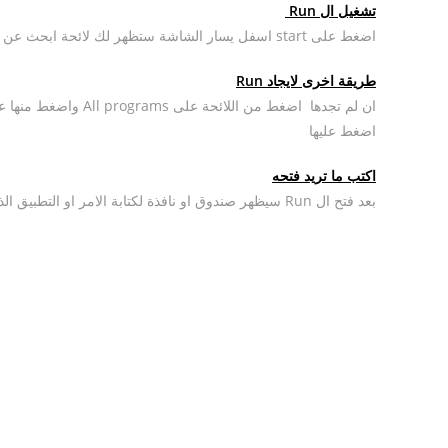
تشغيل ال
Run
اضغط على start اسفل يسار الشاشة ستظهر لك لائحة ابحث عن كلمة Run
طريقة اخرى لايجاد Run
اضغط عليها
اكتب ما تريد فتحه
بعد فتح ال Run سيظهر صندوق او نافذة لكتابة الامر او التطبيق الذي تريد فتحه اكتب في المستطيل كلمة msconfig واضغط على enter