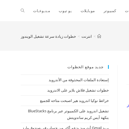
ت
كمبيوتر
موبايلات
يو تيوب
مـنـوعـات
>
انترنت
>
خطوات زيادة سرعة تشغيل الويندوز
جديد موقع الخظوات
إستعادة الملفات المحذوفة من الأندرويد
خطوات تشغيل فلاش بلاير على الاندرويد
خرائط نوكيا اندرويد هير اصبحت متاحه للجميع
ز
تشغيل اندرويد على الكمبيوتر عبر برنامج BlueStacks
بنكهة آيس كريم ساندويتش
بريد Gmail أندرويد يدعم أكثر من حساب في صندوق وارد