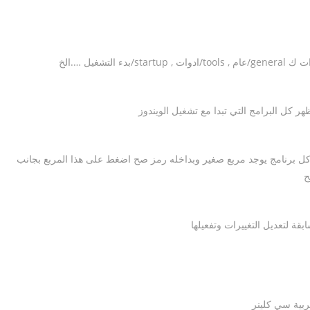
كل برنامج يوجد مربع صغير وبداخله رمز صح اضغط على هذا المربع بجانب
ح
ربية سي كلينر