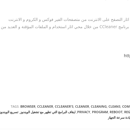
وصية و اثار التصفح على الانترنت من متصفحات الفير فوكس و الكروم و الانترنت
اكسبلورل و العديد بالاضافة الى العديد من التنظيفات التي يقوم بها برنامج CCleaner من خلال محي اثار استخدام و الملفات المؤقتة و العديد من
ht
TAGS:
BROWSER
,
CCLEANER
,
CCLEANER'S
,
CLEANER
,
CLEANING
,
CLEANS
,
COM
REG
,
REBOOT
,
PROGRAM
,
PRIVACY
,
ايقاف البرامج التي تظهر مع تشغيل الويندوز
,
تسريع الويندوز
يادة سرعة الجهاز