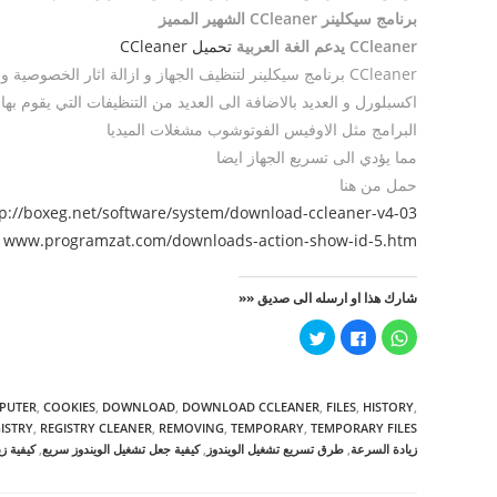
برنامج سيكلينر CCleaner الشهير المميز
CCleaner يدعم الغة العربية
تحميل CCleaner
CCleaner برنامج سيكلينر لتنظيف الجهاز و ازالة اثار الخص
البرامج مثل الاوفيس الفوتوشوب مشغلات الميديا
مما يؤدي الى تسريع الجهاز ايضا
حمل من هنا
tp://boxeg.net/software/system/download-ccleaner-v4-03
www.programzat.com/downloads-action-show-id-5.htm
شارك هذا او ارسله الى صديق ««
ا
ا
ا
ن
ن
ض
ق
ق
غ
ر
ر
ط
ل
ل
ل
ل
ل
ل
PUTER
,
COOKIES
,
DOWNLOAD
,
DOWNLOAD CCLEANER
,
FILES
,
HISTORY
,
م
م
م
ش
ش
ش
ISTRY
,
REGISTRY CLEANER
,
REMOVING
,
TEMPORARY
,
TEMPORARY FILES
ا
ا
ا
زيادة السرعة
,
طرق تسريع تشغيل الويندوز
,
كيفية جعل تشغيل الويندوز سريع
,
كيفية ز
ر
ر
ر
ك
ك
ك
ة
ة
ة
ع
ع
ع