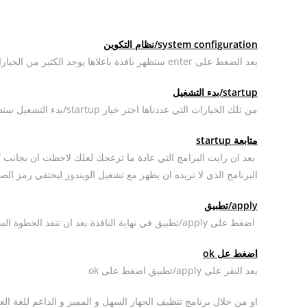
system configuration/نظام التكوين
بعد الضغط على enter ستظهر نافذة باعلاها يوجد الكثير من الخيارات ك general/عام , tools/ادوات , startup/بدء التشغيل ….الخ
startup/بدء التشغيل
من تلك الخيارات التي عددناها اختر خيار startup/بدء التشغيل ستظهر كل البرامج التي تبدا مع تشغيل الويندوز
متابعة startup
بعد ان رايت البرامج التي عادة ما تزعجك لعلك لاحظت ان بجانب 
البرنامج الذي لا تريده ان يظهر مع تشغيل الويندوز ليختفي رمز الص
apply/تطبيق
اضغط على apply/تطبيق في نهاية النافذة بعد ان تنفذ الخطوة السابقة لتعديل التغييرات وتفعيلها
اضغط عل ok
بعد النقر على apply/تطبيق اضغط على ok
او من خلال برنامج تنظيف الجهاز السهل و المميز و الداعم للغة الع