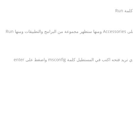
ان لم تجدها اضغط من اللائحة على All programs واضغط منها على Accessories ومنها ستظهر مجموعة من البرامج والتطبيقات ومنها Run