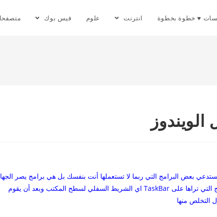
سات ♥ خطوة بخطوة
انترنت
علوم
فيس بوك
متصفحا
الويندوز
يستدعي بعض البرامج التي ربما لا تستعملها أنت بنفسك بل هي برامج يصر الجها
على تشغيلها مثل برنامج المسنجر وRealPlayer وغيرها من البرامج التي تراها على TaskBar اي الشريط السفلي لسطح المكتب وبعد أن يقوم
ل التخلص منها