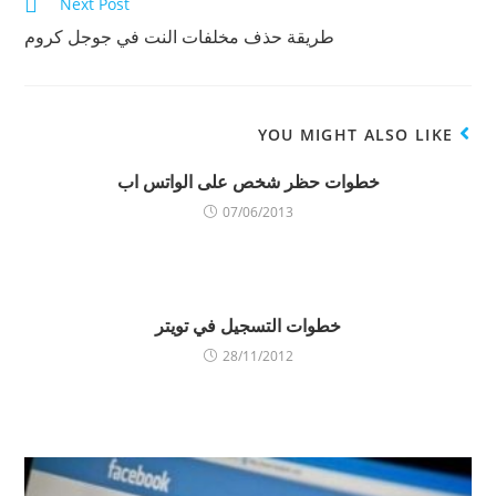
ن
ف
ذ
Next Post
ا
ذ
ة
ف
ة
ج
طريقة حذف مخلفات النت في جوجل كروم
ذ
ج
د
ة
د
ي
ج
ي
د
د
د
ة
ي
ة
)
د
)
ة
YOU MIGHT ALSO LIKE
)
خطوات حظر شخص على الواتس اب
07/06/2013
خطوات التسجيل في تويتر
28/11/2012