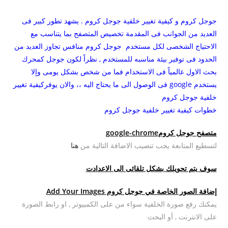
جوجل كروم و كيفية تغيير خلفية جوجل كروم . يشهد تطور كبير فى
العديد من الجوانب فى المقدمة تخصيص المتصفح بما يتناسب مع
الاحتياج الشخصى لكل مستخدم جوجل كروم منافس تجاوز العديد من
الحدود فى توفير بيئة مناسبه للمستخدم , نظراً لكون جوجل كمحرك
بحث الاول عالمياً فى الاستخدام فما من شخص بشكل يومى وإلا
يستخدم google فى الوصول الى ما يحتاج اليه ،، والان يوفركيفية تغيير
خلفية جوجل كروم
خطوات كيفية تغيير خلفية جوجل كروم
متصفح جوجل كرومgoogle-chrome
لتسطيع المتابعة يجب تنصيب الاضافة التالية من
هنا
سوف يتم تحويلك بشكل تلقائى الى الاعدادت
إضافة الصور الخاصة في جوجل كروم Add Your Images
يمكنك رفع صورة الخلفية سواء من على الكمبيوتر , او رابط الصورة
على الانترنت , أو البحث