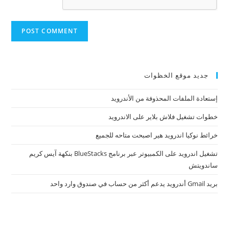
جديد موقع الخظوات
إستعادة الملفات المحذوفة من الأندرويد
خطوات تشغيل فلاش بلاير على الاندرويد
خرائط نوكيا اندرويد هير اصبحت متاحه للجميع
تشغيل اندرويد على الكمبيوتر عبر برنامج BlueStacks بنكهة آيس كريم
ساندويتش
بريد Gmail أندرويد يدعم أكثر من حساب في صندوق وارد واحد