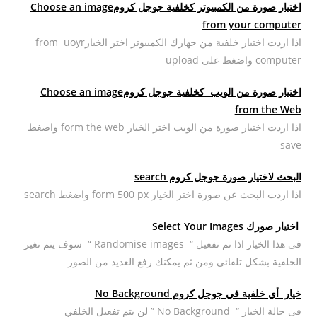
اختيار صورة من الكمبيوتر كخلفية جوجل كرومChoose an image
from your computer
اذا اردت اختيار خلفية من جهازك الكمبيوتر اختر الخيارfrom uoyr
computer واضغط على upload
اختيار صورة من الويب كخلفية جوجل كرومChoose an image
from the Web
اذا اردت اختيار صورة من الويب اختر الخيار form the web واضغط
save
البحث لاختيار صورة جوجل كروم search
اذا اردت البحث عن صورة اختر الخيار form 500 px واضغط search
اختيار صورك Select Your Images
فى هذا الخيار اذا تم تفعيل “ Randomise images “ سوف يتم تغير
الخلفية بشكل تلقائى ومن ثم يمكنك رفع العديد من الصور
خيار أي خلفية في جوجل كروم No Background
فى حالة الخيار “ No Background ” لن يتم تفعيل الخلفي