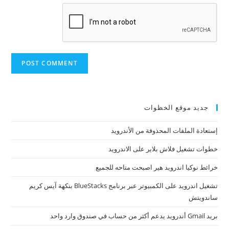
جديد موقع الخظوات
إستعادة الملفات المحذوفة من الأندرويد
خطوات تشغيل فلاش بلاير على الاندرويد
خرائط نوكيا اندرويد هير اصبحت متاحه للجميع
تشغيل اندرويد على الكمبيوتر عبر برنامج BlueStacks بنكهة آيس كريم
ساندويتش
بريد Gmail أندرويد يدعم أكثر من حساب في صندوق وارد واحد