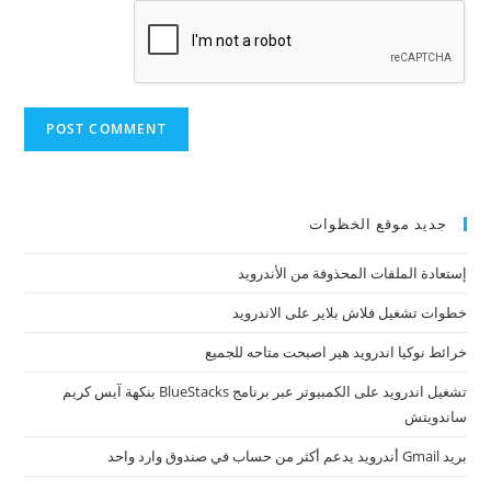
جديد موقع الخظوات
إستعادة الملفات المحذوفة من الأندرويد
خطوات تشغيل فلاش بلاير على الاندرويد
خرائط نوكيا اندرويد هير اصبحت متاحه للجميع
تشغيل اندرويد على الكمبيوتر عبر برنامج BlueStacks بنكهة آيس كريم
ساندويتش
بريد Gmail أندرويد يدعم أكثر من حساب في صندوق وارد واحد