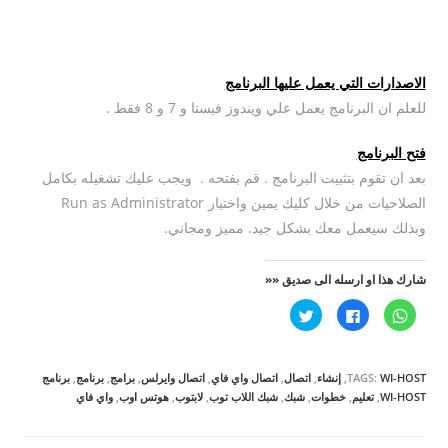
الاصدارات التي يعمل عليها البرنامج
للعلم ان البرنامج يعمل علي ويندوز فيستا و 7 و 8 فقط .
فتح البرنامج
بعد ان تقوم بتثبيت البرنامج . قم بفتحه . ويجب عليك تشغيله بكامل
الصلاحيات من خلال كليك يمين واختيار Run as Administrator
وبذلك سيعمل معك بشكل جيد. مميز ومجاني.
شارك هذا او ارسله الى صديق ««
ا
ا
ا
ن
ن
ض
ق
ق
غ
ر
ر
ط
ل
ل
ل
ل
ل
ل
WI-HOST
TAGS:
,
إنشاء
,
اتصال
,
اتصال واي فاي
,
اتصال وايرلس
,
برامج
,
برنامج
,
برنامج
م
م
م
ش
ش
ش
WI-HOST
,
تعليم
,
خطوات
,
شبك
,
شبك اللاب توب
,
لابتوب
,
هوتس اوب
,
واي فاي
ا
ا
ا
ر
ر
ر
ك
ك
ك
ة
ة
ة