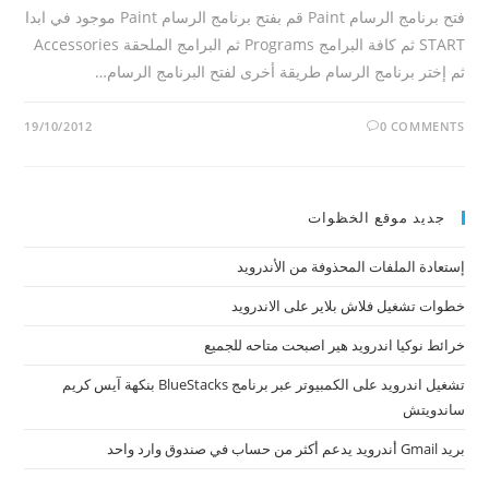
فتح برنامج الرسام Paint قم بفتح برنامج الرسام Paint موجود في ابدا
START ثم كافة البرامج Programs ثم البرامج الملحقة Accessories
ثم إختر برنامج الرسام طريقة أخرى لفتح البرنامج الرسام…
19/10/2012
0 COMMENTS
جديد موقع الخظوات
إستعادة الملفات المحذوفة من الأندرويد
خطوات تشغيل فلاش بلاير على الاندرويد
خرائط نوكيا اندرويد هير اصبحت متاحه للجميع
تشغيل اندرويد على الكمبيوتر عبر برنامج BlueStacks بنكهة آيس كريم
ساندويتش
بريد Gmail أندرويد يدعم أكثر من حساب في صندوق وارد واحد