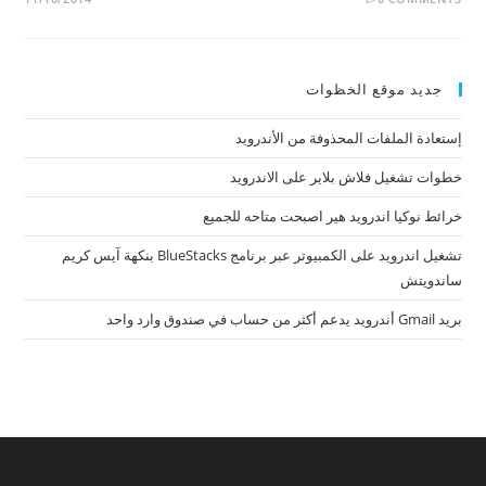
جديد موقع الخظوات
إستعادة الملفات المحذوفة من الأندرويد
خطوات تشغيل فلاش بلاير على الاندرويد
خرائط نوكيا اندرويد هير اصبحت متاحه للجميع
تشغيل اندرويد على الكمبيوتر عبر برنامج BlueStacks بنكهة آيس كريم
ساندويتش
بريد Gmail أندرويد يدعم أكثر من حساب في صندوق وارد واحد