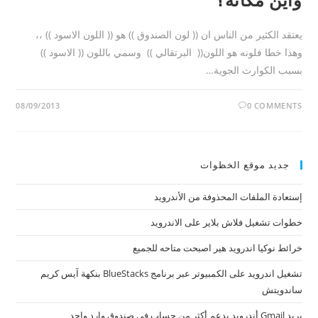
يعتقد الكثير من الناس ان (( لون الصندوق )) هو (( اللون الاسود )) ،،
وهذا خطا فلونه هو اللون(( البرتقالي )) وسمي باللون (( الاسود ))
بسبب الكوارث الجوية…
08/09/2013
0 COMMENTS
جديد موقع الخظوات
إستعادة الملفات المحذوفة من الأندرويد
خطوات تشغيل فلاش بلاير على الاندرويد
خرائط نوكيا اندرويد هير اصبحت متاحه للجميع
تشغيل اندرويد على الكمبيوتر عبر برنامج BlueStacks بنكهة آيس كريم
ساندويتش
بريد Gmail أندرويد يدعم أكثر من حساب في صندوق وارد واحد