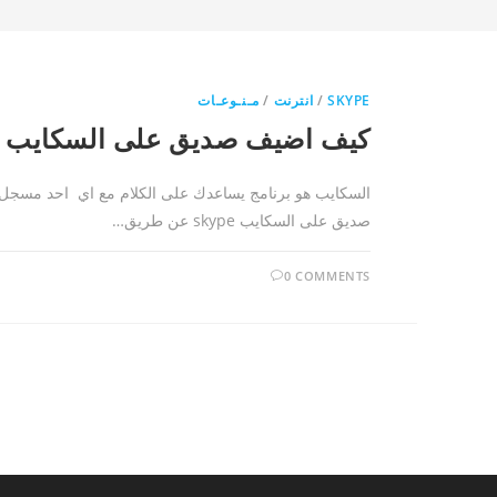
SKYPE
/
انترنت
/
مـنـوعـات
كيف اضيف صديق على السكايب skype
السكايب هو برنامج يساعدك على الكلام مع اي احد مسجل ع
صديق على السكايب skype عن طريق…
0 COMMENTS