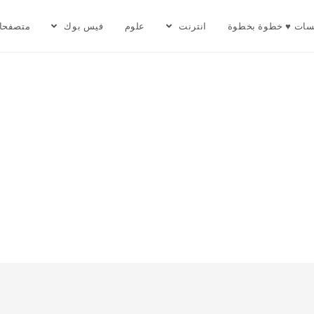
سات ♥ خطوة بخطوة
انترنت
علوم
فيس بوك
متصفحا