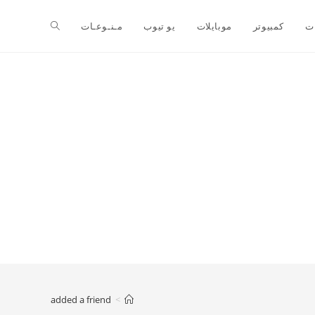
ت
كمبيوتر
موبايلات
يو تيوب
مـنـوعـات
added a friend
>