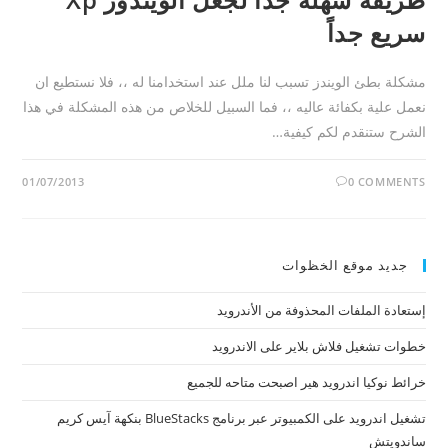
سريع جداً
مشكلة بطئ الويندز تسبب لنا ملل عند استخدامنا له ،، فلا نستطيع ان
نعمل علية بكفائة عاليه ،، فما السبيل للخلاص من هذه المشكلة في هذا
الشرح ستنقدم لكم كيفية…
01/07/2013
0 COMMENTS
جديد موقع الخظوات
إستعادة الملفات المحذوفة من الأندرويد
خطوات تشغيل فلاش بلاير على الاندرويد
خرائط نوكيا اندرويد هير اصبحت متاحه للجميع
تشغيل اندرويد على الكمبيوتر عبر برنامج BlueStacks بنكهة آيس كريم
ساندويتش