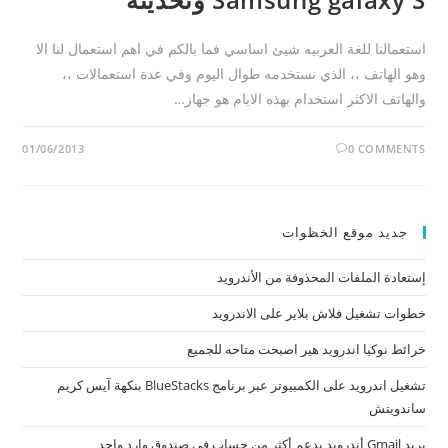
استعمالنا للغة العربيه شيئ اساسي فما بالكم في اهم استعمال لنا الا
وهو الهاتف ،، الذي نستخدمه طوال اليوم وفي عدة استعمالات ،،
والهاتف الاكثر استخدام بهذه الايام هو جهاز…
01/06/2013
0 COMMENTS
جديد موقع الخظوات
إستعادة الملفات المحذوفة من الأندرويد
خطوات تشغيل فلاش بلاير على الاندرويد
خرائط نوكيا اندرويد هير اصبحت متاحه للجميع
تشغيل اندرويد على الكمبيوتر عبر برنامج BlueStacks بنكهة آيس كريم
ساندويتش
بريد Gmail أندرويد يدعم أكثر من حساب في صندوق وارد واحد