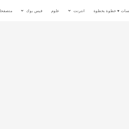
سات ♥ خطوة بخطوة
انترنت
علوم
فيس بوك
متصفحا