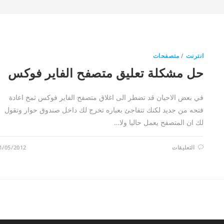
انترنت
/
متصفحات
حل مشكلة تعليق متصفح الفاير فوكس
في بعض الاحيان قد تضطر الى اغلاق متصفح الفاير فوكس ثمخ اعادة
فتحه من جديد لكنك تتفاجئ بعباره تخرج لك داخل صندوق حوار وتقول
لك ان المتصفح يعمل حاليا ولا…
على
التعليقات
1/05/2012
حل
مشكلة
تعليق
متصفح
الفاير
فوكس
مغلقة