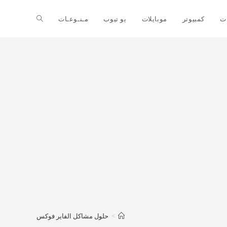
ت
كمبيوتر
موبايلات
يو تيوب
مـنـوعـات
>
حلول مشاكل الفاير فوكس