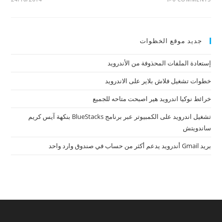
جديد موقع الخظوات
إستعادة الملفات المحذوفة من الأندرويد
خطوات تشغيل فلاش بلاير على الاندرويد
خرائط نوكيا اندرويد هير اصبحت متاحه للجميع
تشغيل اندرويد على الكمبيوتر عبر برنامج BlueStacks بنكهة آيس كريم
ساندويتش
بريد Gmail أندرويد يدعم أكثر من حساب في صندوق وارد واحد