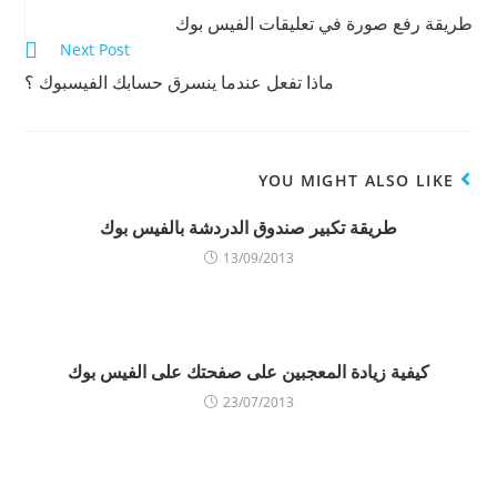
W
ف
ت
Reading
h
ي
و
طريقة رفع صورة في تعليقات الفيس بوك
a
س
ي
t
ب
ت
Next Post
s
و
ر
A
ك
(
ماذا تفعل عندما ينسرق حسابك الفيسبوك ؟
p
(
ف
p
ف
ت
(
ت
ح
ف
ح
ف
ت
ف
ي
ح
ي
ن
ف
ن
ا
YOU MIGHT ALSO LIKE
ي
ا
ف
ن
ف
ذ
ا
ذ
ة
ف
ة
ج
طريقة تكبير صندوق الدردشة بالفيس بوك
ذ
ج
د
ة
د
ي
13/09/2013
ج
ي
د
د
د
ة
ي
ة
)
د
)
ة
)
كيفية زيادة المعجبين على صفحتك على الفيس بوك
23/07/2013