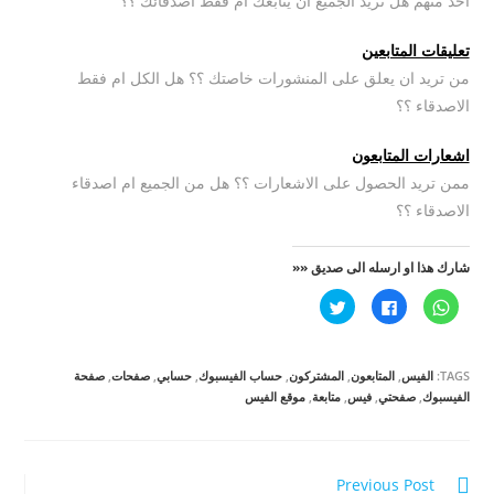
احد منهم هل تريد الجميع ان يتابعك ام فقط اصدقائك ؟؟
تعليقات المتابعين
من تريد ان يعلق على المنشورات خاصتك ؟؟ هل الكل ام فقط
الاصدقاء ؟؟
اشعارات المتابعون
ممن تريد الحصول على الاشعارات ؟؟ هل من الجميع ام اصدقاء
الاصدقاء ؟؟
شارك هذا او ارسله الى صديق ««
ا
ا
ا
ن
ن
ض
ق
ق
غ
ر
ر
ط
ل
ل
ل
ل
ل
ل
TAGS:
الفيس
,
المتابعون
,
المشتركون
,
حساب الفيسبوك
,
حسابي
,
صفحات
,
صفحة
م
م
م
ش
ش
ش
الفيسبوك
,
صفحتي
,
فيس
,
متابعة
,
موقع الفيس
ا
ا
ا
ر
ر
ر
ك
ك
ك
ة
ة
ة
ع
ع
ع
ل
ل
ل
Continue
Previous Post
ى
ى
ى