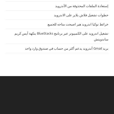
إستعادة الملفات المحذوفة من الأندرويد
خطوات تشغيل فلاش بلاير على الاندرويد
خرائط نوكيا اندرويد هير اصبحت متاحه للجميع
تشغيل اندرويد على الكمبيوتر عبر برنامج BlueStacks بنكهة آيس كريم
ساندويتش
بريد Gmail أندرويد يدعم أكثر من حساب في صندوق وارد واحد