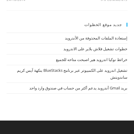
جديد موقع الخظوات
إستعادة الملفات المحذوفة من الأندرويد
خطوات تشغيل فلاش بلاير على الاندرويد
خرائط نوكيا اندرويد هير اصبحت متاحه للجميع
تشغيل اندرويد على الكمبيوتر عبر برنامج BlueStacks بنكهة آيس كريم
ساندويتش
بريد Gmail أندرويد يدعم أكثر من حساب في صندوق وارد واحد