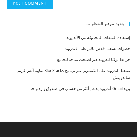
جديد موقع الخظوات
إستعادة الملفات المحذوفة من الأندرويد
خطوات تشغيل فلاش بلاير على الاندرويد
خرائط نوكيا اندرويد هير اصبحت متاحه للجميع
تشغيل اندرويد على الكمبيوتر عبر برنامج BlueStacks بنكهة آيس كريم
ساندويتش
بريد Gmail أندرويد يدعم أكثر من حساب في صندوق وارد واحد