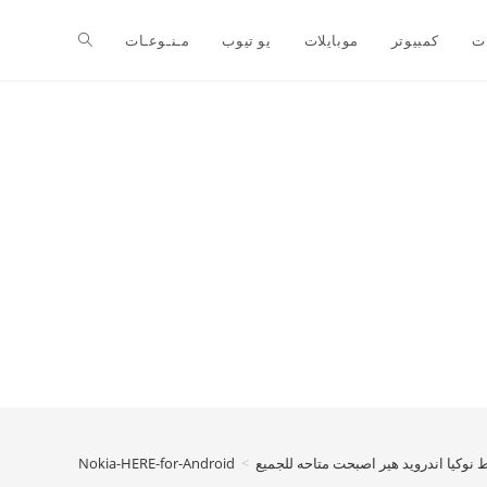
ت
كمبيوتر
موبايلات
يو تيوب
مـنـوعـات
 نوكيا اندرويد هير اصبحت متاحه للجميع
>
Nokia-HERE-for-Android