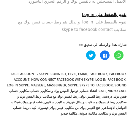
الايميل المسجلين به بالفيس بوك و الرقم السري الباسورد
نقوم بالضغط على Log in
نقوم بالضغط على log in و بذلك يتم ربط حساب فيس بوك مع
سكايب skype to facebook contact
شارك هذا او ارسله الى صديق ««
ا
ا
ا
ن
ن
ض
ق
ق
غ
ر
ر
ط
ل
ل
ل
ل
ل
ل
TAGS:
ACCOUNT - SKYPE
,
CONNECT
,
ELVIS
,
EMAIL
,
FACE BOOK
,
FACEBOOK
م
م
م
ش
ش
ش
ACCOUNT
,
HOW CONNECT FACEBOOK WITH SKYPE
,
LOG IN FACE BOOK
,
ا
ا
ا
LOG IN SKYPE
,
MASSEGE
,
MASSENGER
,
SKYPE
,
SKYPE TO FACEBOOK
,
SOUND
ر
ر
ر
ك
ك
ك
VIDEO CALL
,
CALL
,
انشاء حساب
,
توصيل الفيس بوك و سكايب
,
حساب سكايب
,
حساب
ة
ة
ة
فيس بوك
,
دردشة
,
ربط الفيس بوك
,
ربط الفيس بوك مع سكايب
,
ربط الفيس بوك و
ع
ع
ع
ل
ل
ل
سكايب
,
ربط فيسبوك و سكايب
,
رسائل فورية
,
سكايب
,
سكايبي
,
شات فيس بوك
,
شبكات
ى
ى
ى
W
ف
ت
التواصل الاجتماعي
,
فتح الفيس بوك من سكايب
,
فيس بوك
,
فيسبوك
,
كيف نربط حساب
h
ي
و
الفيس بوك و سكايب
,
مكالمة صوتية
,
مكالمة فيديو
a
س
ي
t
ب
ت
s
و
ر
A
ك
(
p
(
ف
p
ف
ت