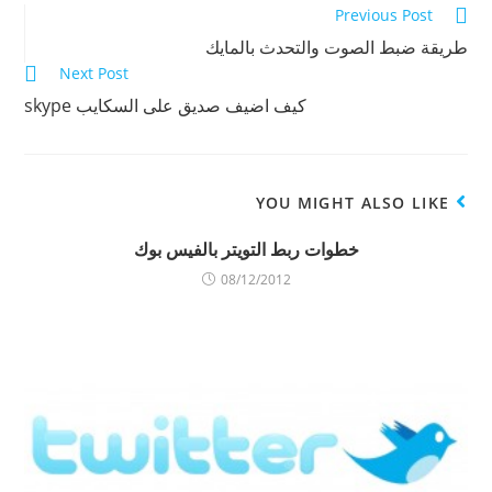
(
ت
ح
Continue
Previous Post
ف
ح
ف
ت
ف
ي
Reading
طريقة ضبط الصوت والتحدث بالمايك
ح
ي
ن
ف
ن
ا
Next Post
ي
ا
ف
ن
ف
ذ
كيف اضيف صديق على السكايب skype
ا
ذ
ة
ف
ة
ج
ذ
ج
د
ة
د
ي
ج
ي
د
د
د
ة
ي
ة
)
د
)
YOU MIGHT ALSO LIKE
ة
)
خطوات ربط التويتر بالفيس بوك
08/12/2012