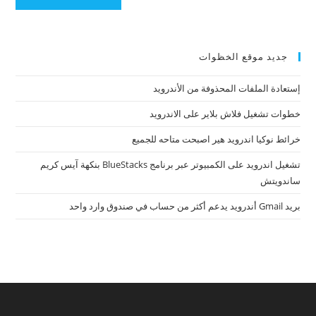
جديد موقع الخظوات
إستعادة الملفات المحذوفة من الأندرويد
خطوات تشغيل فلاش بلاير على الاندرويد
خرائط نوكيا اندرويد هير اصبحت متاحه للجميع
تشغيل اندرويد على الكمبيوتر عبر برنامج BlueStacks بنكهة آيس كريم
ساندويتش
بريد Gmail أندرويد يدعم أكثر من حساب في صندوق وارد واحد