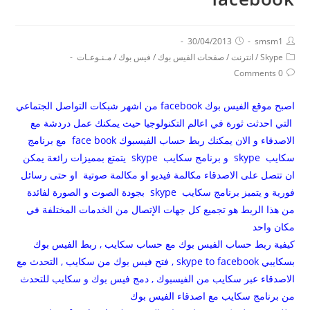
30/04/2013
smsm1
Skype
/
انترنت
/
صفحات الفيس بوك
/
فيس بوك
/
مـنـوعـات
0 Comments
اصبح موقع الفيس بوك facebook من اشهر شبكات التواصل الجتماعي
التي احدثت ثورة في اعالم التكنولوجيا حيث يمكنك عمل دردشة مع
الاصدقاء و الان يمكنك ربط حساب الفيسبوك face book مع برنامج
سكايب skype و برنامج سكايب skype يتمتع بمميزات رائعة يمكن
ان تتصل على الاصدقاء مكالمة فيديو او مكالمة صوتية او حتى رسائل
فورية و يتميز برنامج سكايب skype بجودة الصوت و الصورة لفائدة
من هذا الربط هو تجميع كل جهات الإتصال من الخدمات المختلفة في
مكان واحد
كيفية ربط حساب الفيس بوك مع حساب سكايب , ربط الفيس بوك
بسكايبي skype to facebook , فتح فيس بوك من سكايب , التحدث مع
الاصدقاء عبر سكايب من الفيسبوك , دمج فيس بوك و سكايب للتحدث
من برنامج سكايب مع اصدقاء الفيس بوك