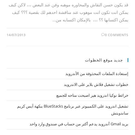
قد يكون حسن النقاش والمحاوره موهبه وفن عند البعض ،،، لاكن كيف
يمكن انت تكون انت موهوب عند مناقشة احدهم لك بقضية ؟؟؟ كيف
يمكن اكتسابها ؟؟ ،،، بالإمكان اكتسابه من…
14/07/2013
0 COMMENTS
جديد موقع الخظوات
إستعادة الملفات المحذوفة من الأندرويد
خطوات تشغيل فلاش بلاير على الاندرويد
خرائط نوكيا اندرويد هير اصبحت متاحه للجميع
تشغيل اندرويد على الكمبيوتر عبر برنامج BlueStacks بنكهة آيس كريم
ساندويتش
بريد Gmail أندرويد يدعم أكثر من حساب في صندوق وارد واحد