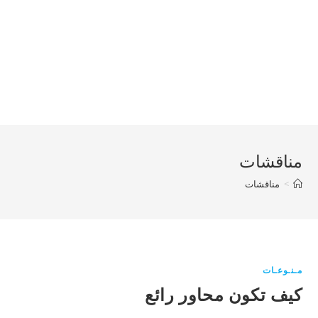
مناقشات
>
مناقشات
مـنـوعـات
كيف تكون محاور رائع