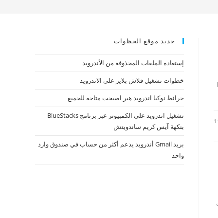
جديد موقع الخظوات
إستعادة الملفات المحذوفة من الأندرويد
خطوات تشغيل فلاش بلاير على الاندرويد
خرائط نوكيا اندرويد هير اصبحت متاحه للجميع
تشغيل اندرويد على الكمبيوتر عبر برنامج BlueStacks
1
بنكهة آيس كريم ساندويتش
بريد Gmail أندرويد يدعم أكثر من حساب في صندوق وارد
واحد