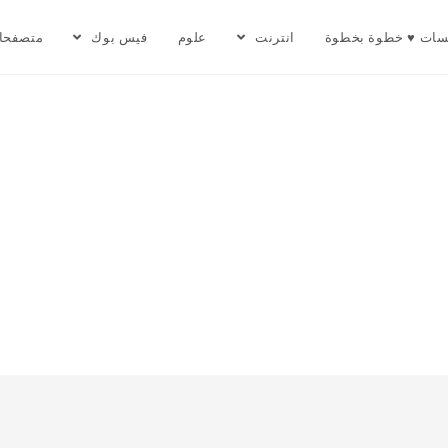
سات ♥ خطوة بخطوة
انترنت
علوم
فيس بوك
متصفحا