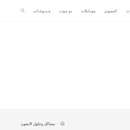
ت
كمبيوتر
موبايلات
يو تيوب
مـنـوعـات
>
مشاكل وحلول الايفون