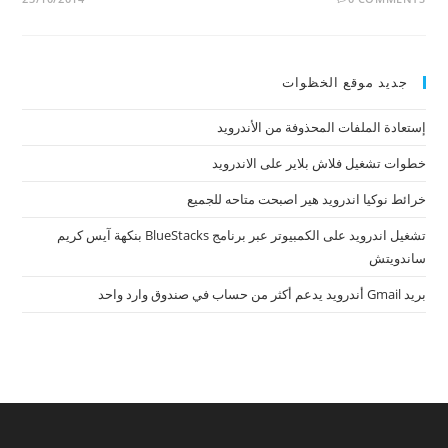
جديد موقع الخظوات
إستعادة الملفات المحذوفة من الأندرويد
خطوات تشغيل فلاش بلاير على الاندرويد
خرائط نوكيا اندرويد هير اصبحت متاحه للجميع
تشغيل اندرويد على الكمبيوتر عبر برنامج BlueStacks بنكهة آيس كريم
ساندويتش
بريد Gmail أندرويد يدعم أكثر من حساب في صندوق وارد واحد