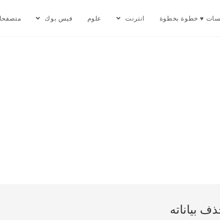
سات ♥ خطوة بخطوة
انترنت
علوم
فيس بوك
متصفحا
ف بياناته