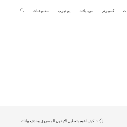
ت
كمبيوتر
موبايلات
يو تيوب
مـنـوعـات
>
كيف اقوم بتعطيل الايفون المسروق وحذف بياناته