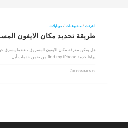
انترنت
/
مـنـوعـات
/
موبايلات
طريقة تحديد مكان الايفون المس
هل يمكن معرفة مكان الايفون المسروق ، عندما ينسرق جهاز
يراها خدمة find my iPhone من ضمن خدمات أبل…
0 COMMENTS