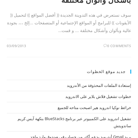
سوف نستعرض في هذه التدوينة الجديدة (( أفضل المواقع )) لتحميل ((
الأيقونات )) للبرامج أو المواقع الإجتماعية أو المتصفحات ...إلخ ،،، بجودة
عالية وبألوان وأشكال مختلفة ... و قمت…
03/09/2013
0 COMMENTS
جديد موقع الخظوات
إستعادة الملفات المحذوفة من الأندرويد
خطوات تشغيل فلاش بلاير على الاندرويد
خرائط نوكيا اندرويد هير اصبحت متاحه للجميع
تشغيل اندرويد على الكمبيوتر عبر برنامج BlueStacks بنكهة آيس كريم
ساندويتش
بريد Gmail أندرويد يدعم أكثر من حساب في صندوق وارد واحد