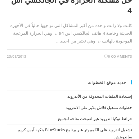
4
كانت ولا زالت واحدة من أكبر المشاكل التي نواجهها حالياً في الأجهزة
الحديثة وخاصة (( هاتف الجالكسي اس 4)) ،، وهي الحرارة المزعجة
الموجودة بالهاتف ،، وهي تعتبر من احدى…
23/08/2013
0 COMMENTS
جديد موقع الخظوات
إستعادة الملفات المحذوفة من الأندرويد
خطوات تشغيل فلاش بلاير على الاندرويد
خرائط نوكيا اندرويد هير اصبحت متاحه للجميع
تشغيل اندرويد على الكمبيوتر عبر برنامج BlueStacks بنكهة آيس كريم
ساندويتش