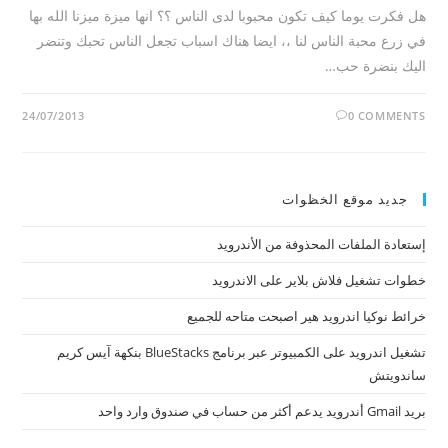
هل فكرت يوما كيف تكون محبوبا لدى الناس ؟؟ انها ميزة ميزنا الله بها
في زرع محبة الناس لنا ،، ايضا هناك اسباب تجعل الناس تحبك وتنضر
اليك بنضرة حب…
24/07/2013
0 COMMENTS
جديد موقع الخظوات
إستعادة الملفات المحذوفة من الأندرويد
خطوات تشغيل فلاش بلاير على الاندرويد
خرائط نوكيا اندرويد هير اصبحت متاحه للجميع
تشغيل اندرويد على الكمبيوتر عبر برنامج BlueStacks بنكهة آيس كريم
ساندويتش
بريد Gmail أندرويد يدعم أكثر من حساب في صندوق وارد واحد