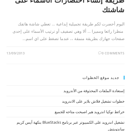
شاشتك
اليوم أحضرت لكم طريقة تجميلية إبداعية … تعطي شاشة هاتفك
منظرا رائعا ومميزا … ألا وهي تصفيف أو ترتيب الأسماء على إحدى
صفحات جهازك بطريقة منمقة ،، عندما تضغط على اي اسم…
13/09/2013
0 COMMENTS
جديد موقع الخظوات
إستعادة الملفات المحذوفة من الأندرويد
خطوات تشغيل فلاش بلاير على الاندرويد
خرائط نوكيا اندرويد هير اصبحت متاحه للجميع
تشغيل اندرويد على الكمبيوتر عبر برنامج BlueStacks بنكهة آيس كريم
ساندويتش