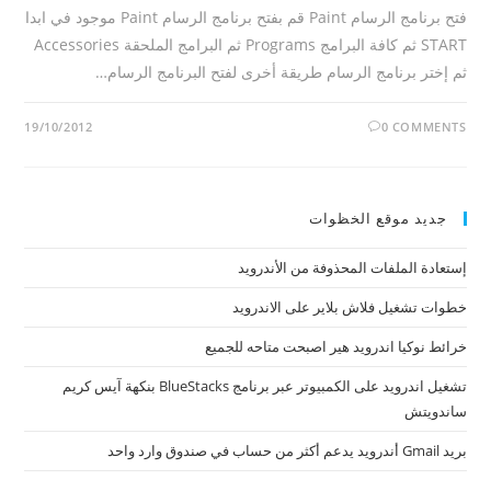
فتح برنامج الرسام Paint قم بفتح برنامج الرسام Paint موجود في ابدا
START ثم كافة البرامج Programs ثم البرامج الملحقة Accessories
ثم إختر برنامج الرسام طريقة أخرى لفتح البرنامج الرسام…
19/10/2012
0 COMMENTS
جديد موقع الخظوات
إستعادة الملفات المحذوفة من الأندرويد
خطوات تشغيل فلاش بلاير على الاندرويد
خرائط نوكيا اندرويد هير اصبحت متاحه للجميع
تشغيل اندرويد على الكمبيوتر عبر برنامج BlueStacks بنكهة آيس كريم
ساندويتش
بريد Gmail أندرويد يدعم أكثر من حساب في صندوق وارد واحد