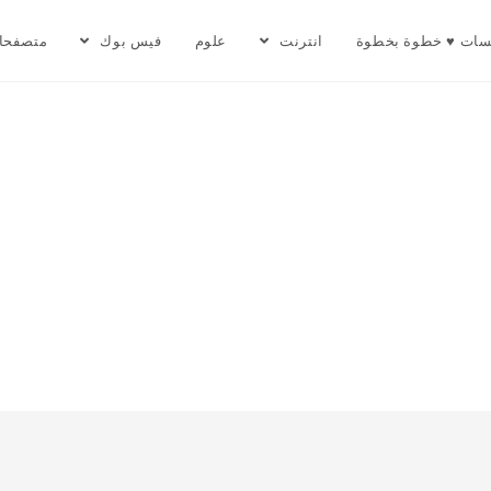
سات ♥ خطوة بخطوة
انترنت
علوم
فيس بوك
متصفحا