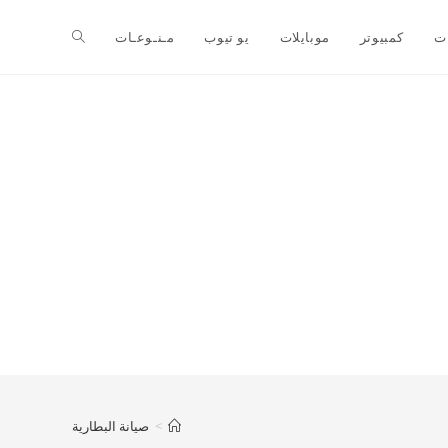
ت
كمبيوتر
موبايلات
يو تيوب
مـنـوعـات
>
صيانة البطارية