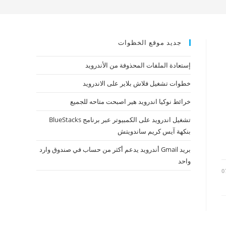
جديد موقع الخظوات
إستعادة الملفات المحذوفة من الأندرويد
خطوات تشغيل فلاش بلاير على الاندرويد
خرائط نوكيا اندرويد هير اصبحت متاحه للجميع
تشغيل اندرويد على الكمبيوتر عبر برنامج BlueStacks
بنكهة آيس كريم ساندويتش
ا
بريد Gmail أندرويد يدعم أكثر من حساب في صندوق وارد
واحد
0