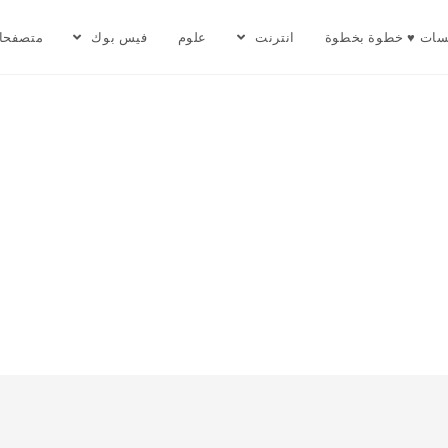
سات ♥ خطوة بخطوة
انترنت
علوم
فيس بوك
متصفحا