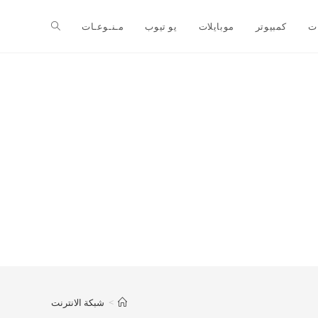
ت
كمبيوتر
موبايلات
يو تيوب
مـنـوعـات
>
شبكة الانترنت