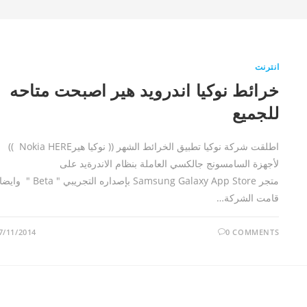
انترنت
خرائط نوكيا اندرويد هير اصبحت متاحه
للجميع
اطلقت شركة نوكيا تطبيق الخرائط الشهر (( نوكيا هيرNokia HERE ))
لأجهزة السامسونج جالكسي العاملة بنظام الاندرةيد على
متجر Samsung Galaxy App Store بإصداره التجريبي " Beta " وايض
قامت الشركة…
7/11/2014
0 COMMENTS