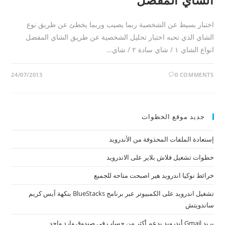
اختبار بسيط عن الشخصية ربما يصيب وربما يخطئ عن طريق نوع
الشاي الذي تحبه اختبار تحليل الشخصية عن طريق الشاي المفضل
انواع الشاي ١ / شاي سادة ٢ / شاي…
24/07/2013
0 COMMENTS
جديد موقع الخظوات
إستعادة الملفات المحذوفة من الأندرويد
خطوات تشغيل فلاش بلاير على الاندرويد
خرائط نوكيا اندرويد هير اصبحت متاحه للجميع
تشغيل اندرويد على الكمبيوتر عبر برنامج BlueStacks بنكهة آيس كريم
ساندويتش
بريد Gmail أندرويد يدعم أكثر من حساب في صندوق وارد واحد