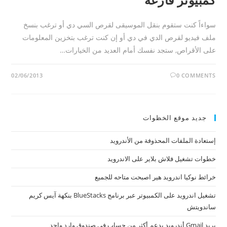
سواءاً كنت ستقوم بنقل الموسيقى لقرص السي دي أو ترغب بنسخ
ملف فيديو لقرص الدي في دي أو إن كنت ترغب بتخزين المعلومات
على الأقراص, ستجد نفسك أمام العديد من الخيارات…
02/06/2013
0 COMMENTS
جديد موقع الخظوات
إستعادة الملفات المحذوفة من الأندرويد
خطوات تشغيل فلاش بلاير على الاندرويد
خرائط نوكيا اندرويد هير اصبحت متاحه للجميع
تشغيل اندرويد على الكمبيوتر عبر برنامج BlueStacks بنكهة آيس كريم
ساندويتش
بريد Gmail أندرويد يدعم أكثر من حساب في صندوق وارد واحد