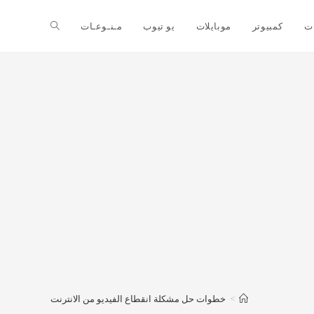
ت
كمبيوتر
موبايلات
يو تيوب
مـنـوعـات
>
خطوات حل مشكلة انقطاع الفيديو من الانترنت