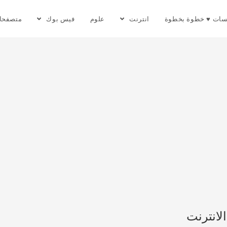
سات ♥ خطوة بخطوة
انترنت
علوم
فيس بوك
متصفحا
لانترنت