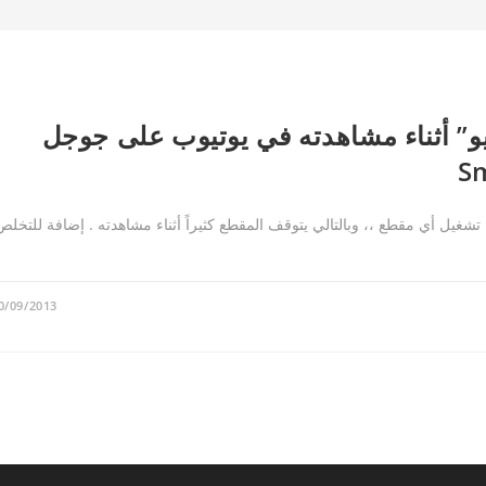
و” أثناء مشاهدته في يوتيوب على جوجل
غيل أي مقطع ،، وبالتالي يتوقف المقطع كثيراً أثناء مشاهدته . إضافة للتخلص
0/09/2013