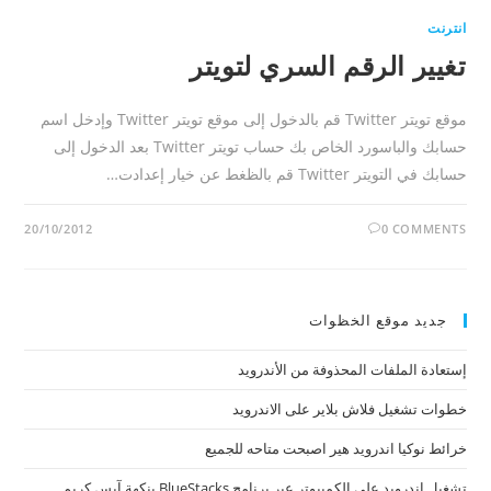
انترنت
تغيير الرقم السري لتويتر
موقع تويتر Twitter قم بالدخول إلى موقع تويتر Twitter وإدخل اسم
حسابك والباسورد الخاص بك حساب تويتر Twitter بعد الدخول إلى
حسابك في التويتر Twitter قم بالظغط عن خيار إعدادت…
20/10/2012
0 COMMENTS
جديد موقع الخظوات
إستعادة الملفات المحذوفة من الأندرويد
خطوات تشغيل فلاش بلاير على الاندرويد
خرائط نوكيا اندرويد هير اصبحت متاحه للجميع
تشغيل اندرويد على الكمبيوتر عبر برنامج BlueStacks بنكهة آيس كريم