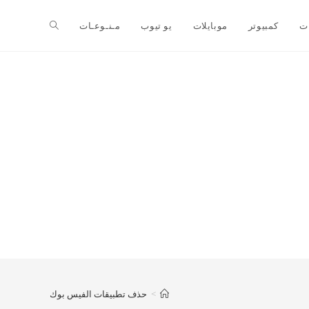
ت
كمبيوتر
موبايلات
يو تيوب
مـنـوعـات
>
حذف تطبيقات الفيس بوك