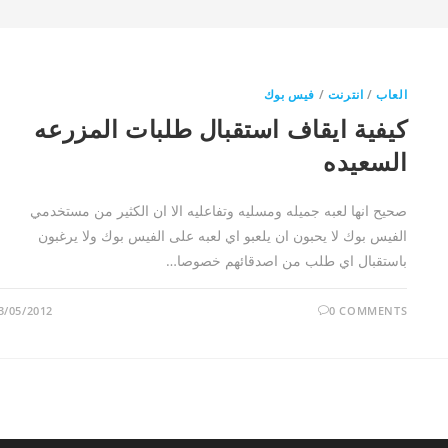
العاب
/
انترنت
/
فيس بوك
كيفية ايقاف استقبال طلبات المزرعه
السعيده
صحيح انها لعبه جميله ومسليه وتفاعليه الا ان الكثير من مستخدمي
الفيس بوك لا يحبون ان يلعبو اي لعبه على الفيس بوك ولا يرغبون
باستقبال اي طلب من اصدقائهم خصوصا…
3/05/2012
0 COMMENTS