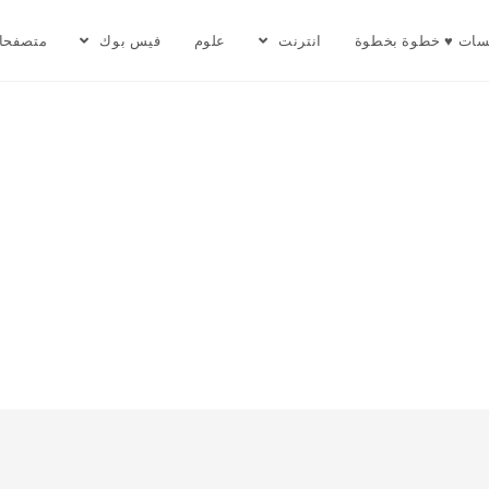
سات ♥ خطوة بخطوة
انترنت
علوم
فيس بوك
متصفحا