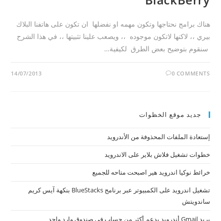
هناك برامج نحتاجها وتكون مهمه او نفضلها ان تكون على هاتفنا البلاك
بيري ،، لاكنها لاتكون موجوده ،، ويصعب علينا تثبيتها ،، في هذا الشرح
سنقوم بتوضيح بعض الطرق لكيفية…
14/07/2013
0 COMMENTS
جديد موقع الخظوات
إستعادة الملفات المحذوفة من الأندرويد
خطوات تشغيل فلاش بلاير على الاندرويد
خرائط نوكيا اندرويد هير اصبحت متاحه للجميع
تشغيل اندرويد على الكمبيوتر عبر برنامج BlueStacks بنكهة آيس كريم
ساندويتش
بريد Gmail أندرويد يدعم أكثر من حساب في صندوق وارد واحد