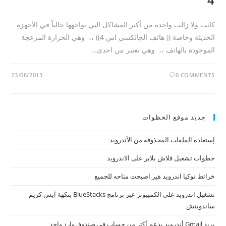
كانت ولا زالت واحدة من أكبر المشاكل التي نواجهها حالياً في الأجهزة
الحديثة وخاصة (( هاتف الجالكسي اس 4)) ،، وهي الحرارة المزعجة
الموجودة بالهاتف ،، وهي تعتبر من احدى…
23/08/2013
0 COMMENTS
جديد موقع الخظوات
إستعادة الملفات المحذوفة من الأندرويد
خطوات تشغيل فلاش بلاير على الاندرويد
خرائط نوكيا اندرويد هير اصبحت متاحه للجميع
تشغيل اندرويد على الكمبيوتر عبر برنامج BlueStacks بنكهة آيس كريم
ساندويتش
بريد Gmail أندرويد يدعم أكثر من حساب في صندوق وارد واحد