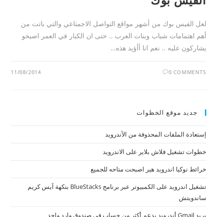
لعل الفيس بوك من أشهر مواقع التواصل الاجمتاعي والتي باتت من
أهم اهتمامات شباب وبنات العرب .. حتى ان الكبار في العمر اصبحو
يشاركون عليه .. نعم انا أأؤيد هذه…
11/08/2014
0 COMMENTS
جديد موقع الخظوات
إستعادة الملفات المحذوفة من الأندرويد
خطوات تشغيل فلاش بلاير على الاندرويد
خرائط نوكيا اندرويد هير اصبحت متاحه للجميع
تشغيل اندرويد على الكمبيوتر عبر برنامج BlueStacks بنكهة آيس كريم
ساندويتش
بريد Gmail أندرويد يدعم أكثر من حساب في صندوق وارد واحد