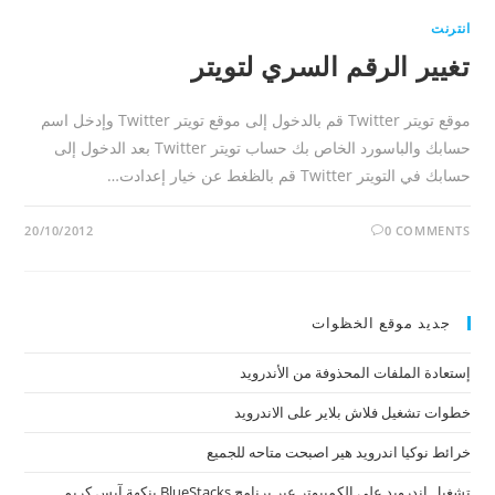
انترنت
تغيير الرقم السري لتويتر
موقع تويتر Twitter قم بالدخول إلى موقع تويتر Twitter وإدخل اسم
حسابك والباسورد الخاص بك حساب تويتر Twitter بعد الدخول إلى
حسابك في التويتر Twitter قم بالظغط عن خيار إعدادت…
20/10/2012
0 COMMENTS
جديد موقع الخظوات
إستعادة الملفات المحذوفة من الأندرويد
خطوات تشغيل فلاش بلاير على الاندرويد
خرائط نوكيا اندرويد هير اصبحت متاحه للجميع
تشغيل اندرويد على الكمبيوتر عبر برنامج BlueStacks بنكهة آيس كريم