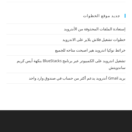
جديد موقع الخظوات
إستعادة الملفات المحذوفة من الأندرويد
خطوات تشغيل فلاش بلاير على الاندرويد
خرائط نوكيا اندرويد هير اصبحت متاحه للجميع
تشغيل اندرويد على الكمبيوتر عبر برنامج BlueStacks بنكهة آيس كريم
ساندويتش
بريد Gmail أندرويد يدعم أكثر من حساب في صندوق وارد واحد