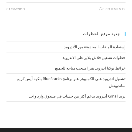
01/06/2013
0 COMMENTS
جديد موقع الخظوات
إستعادة الملفات المحذوفة من الأندرويد
خطوات تشغيل فلاش بلاير على الاندرويد
خرائط نوكيا اندرويد هير اصبحت متاحه للجميع
تشغيل اندرويد على الكمبيوتر عبر برنامج BlueStacks بنكهة آيس كريم
ساندويتش
بريد Gmail أندرويد يدعم أكثر من حساب في صندوق وارد واحد