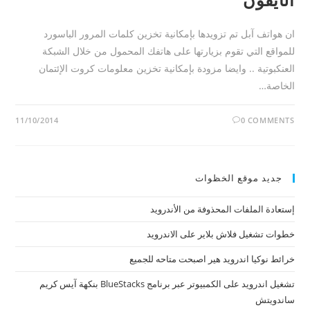
ان هواتف آبل تم تزويدها بإمكانية تخزين كلمات المرور الباسورد
للمواقع التي تقوم بزيارتها على هاتفك المحمول من خلال الشبكة
العنكبوتية .. وايضا مزودة بإمكانية تخزين معلومات كروت الإئتمان
الخاصة…
11/10/2014
0 COMMENTS
جديد موقع الخظوات
إستعادة الملفات المحذوفة من الأندرويد
خطوات تشغيل فلاش بلاير على الاندرويد
خرائط نوكيا اندرويد هير اصبحت متاحه للجميع
تشغيل اندرويد على الكمبيوتر عبر برنامج BlueStacks بنكهة آيس كريم
ساندويتش