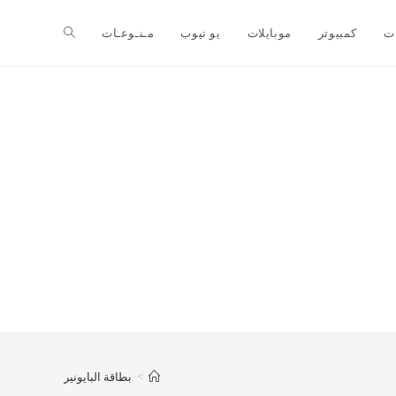
ت
كمبيوتر
موبايلات
يو تيوب
مـنـوعـات
>
بطاقة البايونير