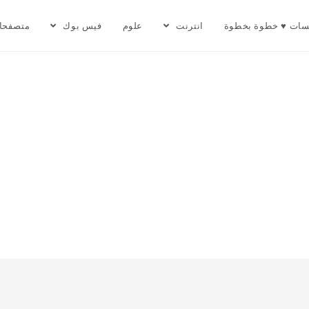
سات ♥ خطوة بخطوة
انترنت
علوم
فيس بوك
متصفحا