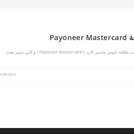
Pay
في هذه التدوينة سنقوم بشرح كامل للطريقة الصحيحة لطلب بطاقة بايونير ماستر كارد ( Payoneer Mastercard ) و التي تتميز بعدة
7/09/2013