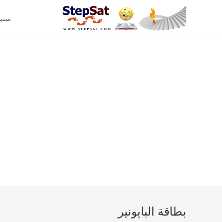
ستب
بطاقة البايونير