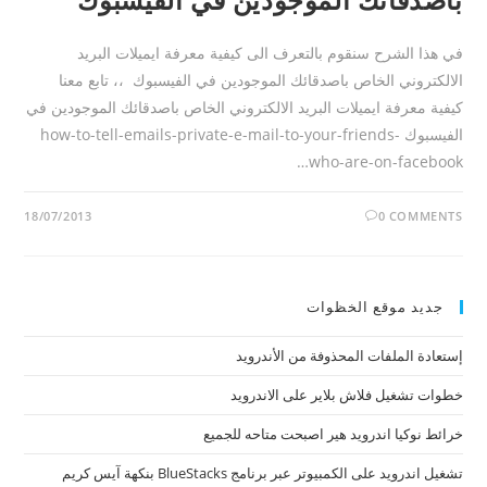
في هذا الشرح سنقوم بالتعرف الى كيفية معرفة ايميلات البريد
الالكتروني الخاص باصدقائك الموجودين في الفيسبوك ،، تابع معنا
كيفية معرفة ايميلات البريد الالكتروني الخاص باصدقائك الموجودين في
الفيسبوك how-to-tell-emails-private-e-mail-to-your-friends-
who-are-on-facebook…
18/07/2013
0 COMMENTS
جديد موقع الخظوات
إستعادة الملفات المحذوفة من الأندرويد
خطوات تشغيل فلاش بلاير على الاندرويد
خرائط نوكيا اندرويد هير اصبحت متاحه للجميع
تشغيل اندرويد على الكمبيوتر عبر برنامج BlueStacks بنكهة آيس كريم