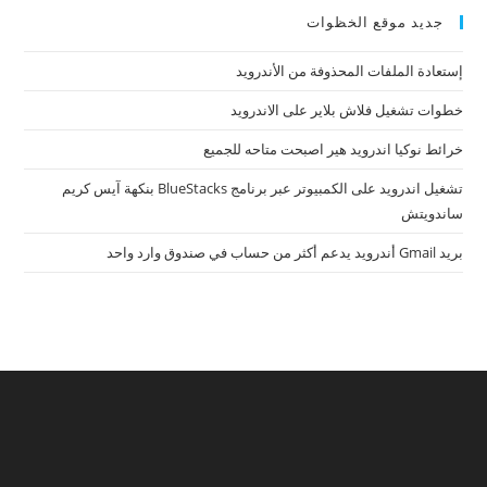
جديد موقع الخظوات
إستعادة الملفات المحذوفة من الأندرويد
خطوات تشغيل فلاش بلاير على الاندرويد
خرائط نوكيا اندرويد هير اصبحت متاحه للجميع
تشغيل اندرويد على الكمبيوتر عبر برنامج BlueStacks بنكهة آيس كريم
ساندويتش
بريد Gmail أندرويد يدعم أكثر من حساب في صندوق وارد واحد