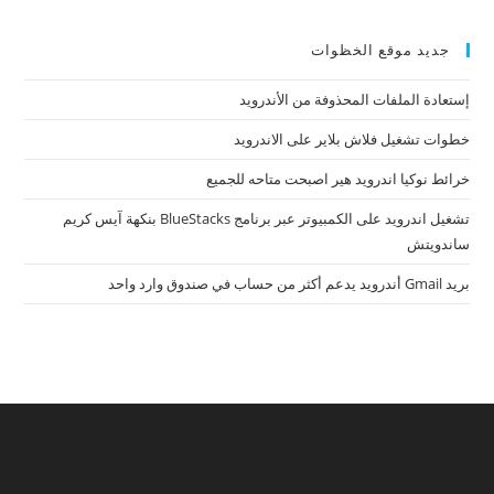
مغلقة
جديد موقع الخظوات
إستعادة الملفات المحذوفة من الأندرويد
خطوات تشغيل فلاش بلاير على الاندرويد
خرائط نوكيا اندرويد هير اصبحت متاحه للجميع
تشغيل اندرويد على الكمبيوتر عبر برنامج BlueStacks بنكهة آيس كريم
ساندويتش
بريد Gmail أندرويد يدعم أكثر من حساب في صندوق وارد واحد